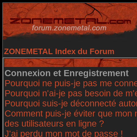
ZONEMETAL Index du Forum
Connexion et Enregistrement
Pourquoi ne puis-je pas me conne
Pourquoi n'ai-je pas besoin de m'
Pourquoi suis-je déconnecté aut
Comment puis-je éviter que mon no
des utilisateurs en ligne ?
J'ai perdu mon mot de passe !