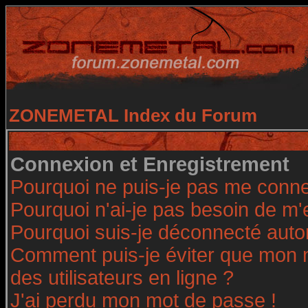
ZONEMETAL Index du Forum
Connexion et Enregistrement
Pourquoi ne puis-je pas me conne
Pourquoi n'ai-je pas besoin de m'
Pourquoi suis-je déconnecté aut
Comment puis-je éviter que mon no
des utilisateurs en ligne ?
J'ai perdu mon mot de passe !