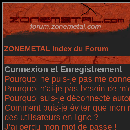
ZONEMETAL Index du Forum
Connexion et Enregistrement
Pourquoi ne puis-je pas me conne
Pourquoi n'ai-je pas besoin de m'
Pourquoi suis-je déconnecté aut
Comment puis-je éviter que mon no
des utilisateurs en ligne ?
J'ai perdu mon mot de passe !