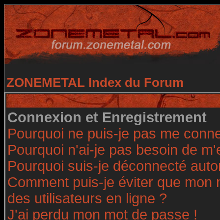
ZONEMETAL Index du Forum
Connexion et Enregistrement
Pourquoi ne puis-je pas me conne
Pourquoi n'ai-je pas besoin de m'
Pourquoi suis-je déconnecté aut
Comment puis-je éviter que mon no
des utilisateurs en ligne ?
J'ai perdu mon mot de passe !