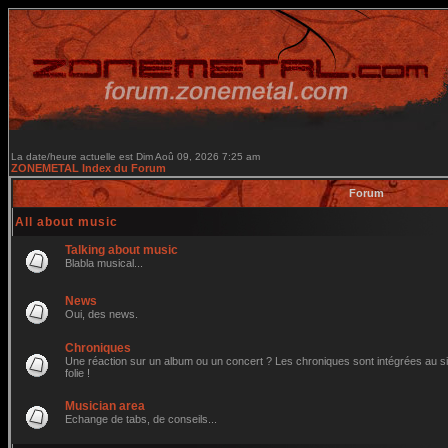
La date/heure actuelle est Dim Aoû 09, 2026 7:25 am
ZONEMETAL Index du Forum
Forum
All about music
Talking about music
Blabla musical...
News
Oui, des news.
Chroniques
Une réaction sur un album ou un concert ? Les chroniques sont intégrées au site
folie !
Musician area
Echange de tabs, de conseils...