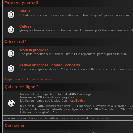
Express yourself
BlaBla
Débats, discussions et conneries diverses. Tout ce qui n'a pas de rapport avec 
Culture
Quelque chose à dire sur un bouquin, un film, une expo ? Viens montrer ton cul
Other stuff
Work in progress
Une p'tite réaction sur l'Edito du site ? Et le réglement, parce qu'il en faut un.
Petites annonces / promo / concerts
Tu veux une guitare d'occaz ? Tu cherches un batteur ? Tu vends ta soeur ? C'e
Marquer tous les forums comme lus
Qui est en ligne ?
Nos membres ont posté un total de
46278
messages
Nous avons
2322
membres enregistrés
L'utilisateur enregistré le plus récent est
Boulet
Il y a en tout
494
utilisateurs en ligne :: 0 Enregistré, 0 Invisible et 494 Invités [
A
Le record du nombre d'utilisateurs en ligne est de
14518
le Sam Mai 30, 2026 7:
Utilisateurs enregistrés: Aucun
Ces données sont basées sur les utilisateurs actifs des cinq dernières minutes
Connexion