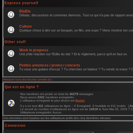
Express yourself
BlaBla
Débats, discussions et conneries diverses. Tout ce qui n'a pas de rapport avec 
Culture
Quelque chose à dire sur un bouquin, un film, une expo ? Viens montrer ton cul
Other stuff
Work in progress
Une p'tite réaction sur l'Edito du site ? Et le réglement, parce qu'il en faut un.
Petites annonces / promo / concerts
Tu veux une guitare d'occaz ? Tu cherches un batteur ? Tu vends ta soeur ? C'e
Marquer tous les forums comme lus
Qui est en ligne ?
Nos membres ont posté un total de
46278
messages
Nous avons
2322
membres enregistrés
L'utilisateur enregistré le plus récent est
Boulet
Il y a en tout
411
utilisateurs en ligne :: 0 Enregistré, 0 Invisible et 411 Invités [
Ad
Le record du nombre d'utilisateurs en ligne est de
14518
le Sam Mai 30, 2026 7:
Utilisateurs enregistrés: Aucun
Ces données sont basées sur les utilisateurs actifs des cinq dernières minutes
Connexion