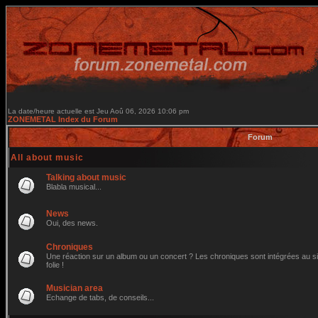
La date/heure actuelle est Jeu Aoû 06, 2026 10:06 pm
ZONEMETAL Index du Forum
Forum
All about music
Talking about music
Blabla musical...
News
Oui, des news.
Chroniques
Une réaction sur un album ou un concert ? Les chroniques sont intégrées au site
folie !
Musician area
Echange de tabs, de conseils...