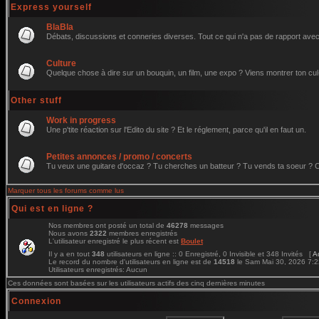
Express yourself
BlaBla
Débats, discussions et conneries diverses. Tout ce qui n'a pas de rapport avec 
Culture
Quelque chose à dire sur un bouquin, un film, une expo ? Viens montrer ton cul
Other stuff
Work in progress
Une p'tite réaction sur l'Edito du site ? Et le réglement, parce qu'il en faut un.
Petites annonces / promo / concerts
Tu veux une guitare d'occaz ? Tu cherches un batteur ? Tu vends ta soeur ? C'e
Marquer tous les forums comme lus
Qui est en ligne ?
Nos membres ont posté un total de
46278
messages
Nous avons
2322
membres enregistrés
L'utilisateur enregistré le plus récent est
Boulet
Il y a en tout
348
utilisateurs en ligne :: 0 Enregistré, 0 Invisible et 348 Invités [
A
Le record du nombre d'utilisateurs en ligne est de
14518
le Sam Mai 30, 2026 7:
Utilisateurs enregistrés: Aucun
Ces données sont basées sur les utilisateurs actifs des cinq dernières minutes
Connexion