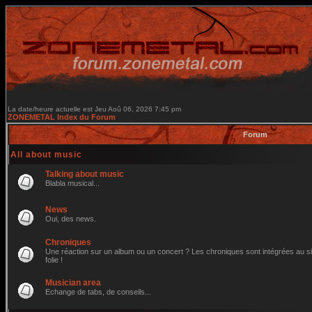
La date/heure actuelle est Jeu Aoû 06, 2026 7:45 pm
ZONEMETAL Index du Forum
Forum
All about music
Talking about music
Blabla musical...
News
Oui, des news.
Chroniques
Une réaction sur un album ou un concert ? Les chroniques sont intégrées au site
folie !
Musician area
Echange de tabs, de conseils...