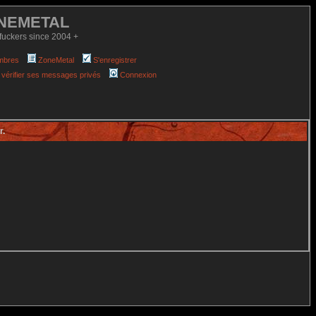
NEMETAL
fuckers since 2004 +
mbres
ZoneMetal
S'enregistrer
 vérifier ses messages privés
Connexion
r.