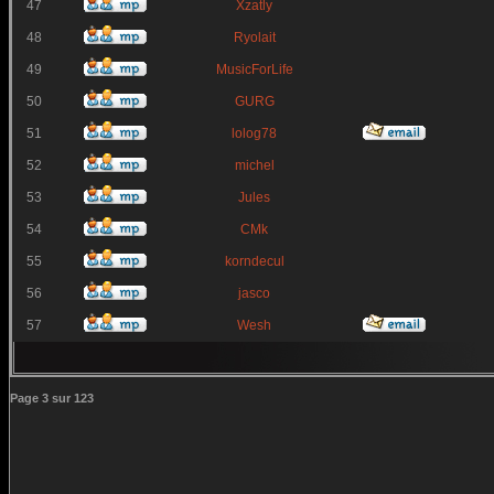
47
Xzatly
48
Ryolait
49
MusicForLife
50
GURG
51
lolog78
52
michel
53
Jules
54
CMk
55
korndecul
56
jasco
57
Wesh
Page
3
sur
123