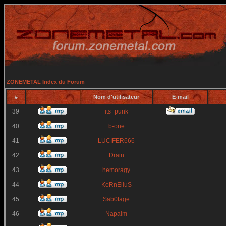
ZONEMETAL Index du Forum
#
Nom d'utilisateur
E-mail
39
its_punk
40
b-one
41
LUCIFER666
42
Drain
43
hemoragy
44
KoRnEliuS
45
Sab0tage
46
Napalm