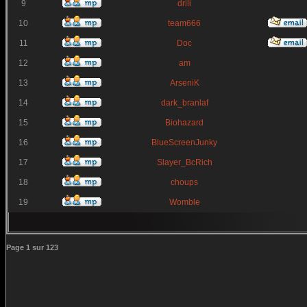
9
drili
10
team666
11
Doc
12
am
13
ArseniK
14
dark_branlaf
15
Biohazard
16
BlueScreenJunky
17
Slayer_BcRich
18
choups
19
Womble
Page
1
sur
123