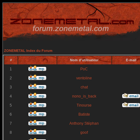
ZONEMETAL Index du Forum
#
Nom d'utilisateur
E-mail
1
PoC
2
ventoline
3
chat
4
nono_is_back
5
Tinourse
6
Batiste
7
Anthony Stéphan
8
goof