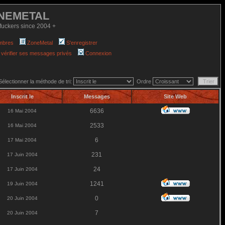
NEMETAL
fuckers since 2004 +
mbres
ZoneMetal
S'enregistrer
 vérifier ses messages privés
Connexion
Sélectionner la méthode de tri:
Ordre
Inscrit le
Messages
Site Web
6636
16 Mai 2004
2533
16 Mai 2004
6
17 Mai 2004
231
17 Juin 2004
24
17 Juin 2004
1241
19 Juin 2004
0
20 Juin 2004
7
20 Juin 2004