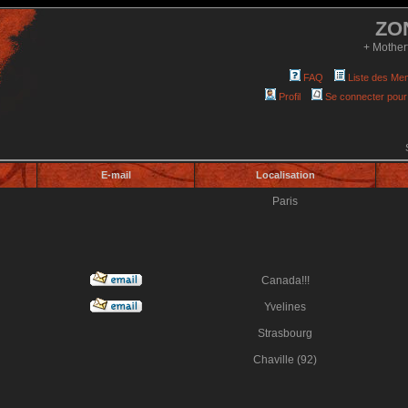
ZO
+ Mother
FAQ
Liste des Me
Profil
Se connecter pour
E-mail
Localisation
Paris
Canada!!!
Yvelines
Strasbourg
Chaville (92)