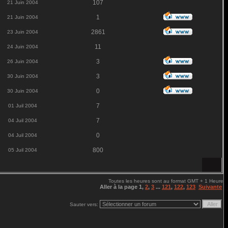
107
21 Juin 2004
1
21 Juin 2004
2861
23 Juin 2004
11
24 Juin 2004
3
26 Juin 2004
3
30 Juin 2004
0
30 Juin 2004
7
01 Juil 2004
7
04 Juil 2004
0
04 Juil 2004
800
05 Juil 2004
Toutes les heures sont au format GMT + 1 Heure
Aller à la page
1
,
2
,
3
...
121
,
122
,
123
Suivante
Sauter vers: