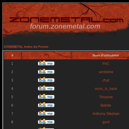
ZONEMETAL Index du Forum
#
Nom d'utilisateur
1
PoC
2
ventoline
3
chat
4
nono_is_back
5
Tinourse
6
Batiste
7
Anthony Stéphan
8
goof