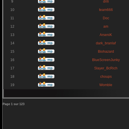
9
drili
10
team666
11
Doc
12
am
13
ArseniK
14
dark_branlaf
15
Biohazard
16
BlueScreenJunky
17
Slayer_BcRich
18
choups
19
Womble
Page
1
sur
123