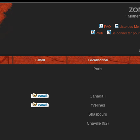
ZO
+ Mother
FAQ
Liste des Me
Profil
Se connecter pour
E-mail
Localisation
Paris
Canada!!!
Yvelines
Strasbourg
Chaville (92)