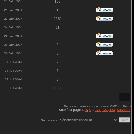
107
21 Juin 2004
1
21 Juin 2004
2861
23 Juin 2004
11
24 Juin 2004
3
26 Juin 2004
3
30 Juin 2004
0
30 Juin 2004
7
01 Juil 2004
7
04 Juil 2004
0
04 Juil 2004
800
05 Juil 2004
Toutes les heures sont au format GMT + 1 Heure
Aller à la page
1
,
2
,
3
...
121
,
122
,
123
Suivante
Sauter vers: