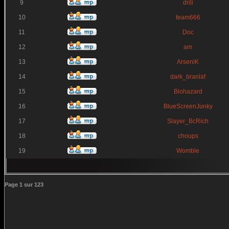
9
drili
10
team666
11
Doc
12
am
13
ArseniK
14
dark_branlaf
15
Biohazard
16
BlueScreenJunky
17
Slayer_BcRich
18
choups
19
Womble
Page
1
sur
123