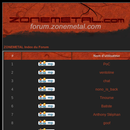
ZONEMETAL Index du Forum
#
Nom d'utilisateur
1
PoC
2
ventoline
3
chat
4
nono_is_back
5
Tinourse
6
Batiste
7
Anthony Stéphan
8
goof