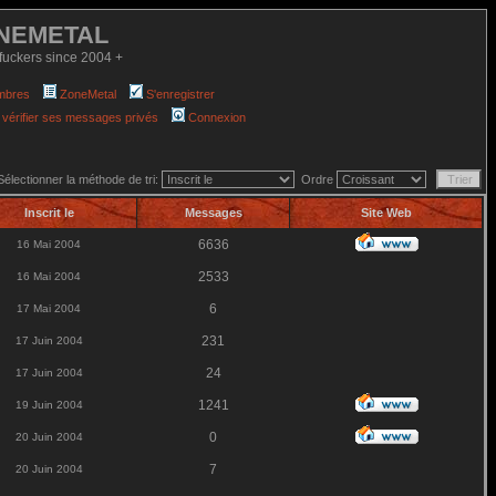
NEMETAL
fuckers since 2004 +
mbres
ZoneMetal
S'enregistrer
 vérifier ses messages privés
Connexion
Sélectionner la méthode de tri:
Ordre
Inscrit le
Messages
Site Web
6636
16 Mai 2004
2533
16 Mai 2004
6
17 Mai 2004
231
17 Juin 2004
24
17 Juin 2004
1241
19 Juin 2004
0
20 Juin 2004
7
20 Juin 2004