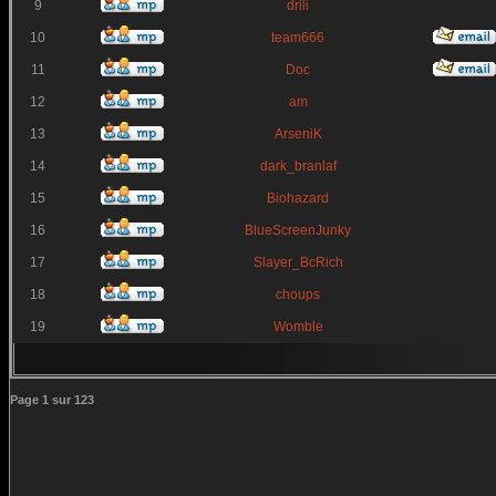
9
drili
10
team666
11
Doc
12
am
13
ArseniK
14
dark_branlaf
15
Biohazard
16
BlueScreenJunky
17
Slayer_BcRich
18
choups
19
Womble
Page
1
sur
123