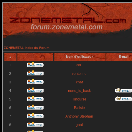
ZONEMETAL Index du Forum
#
Nom d'utilisateur
E-mail
1
PoC
2
ventoline
3
chat
4
nono_is_back
5
Tinourse
6
Batiste
7
Anthony Stéphan
8
goof