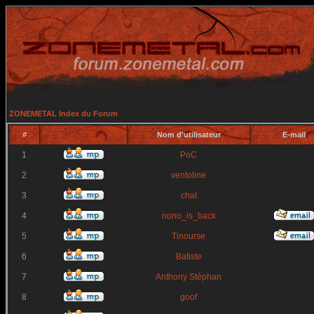
ZONEMETAL Index du Forum
#
Nom d'utilisateur
E-mail
1
PoC
2
ventoline
3
chat
4
nono_is_back
5
Tinourse
6
Batiste
7
Anthony Stéphan
8
goof