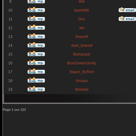
9
drili
10
team666
11
Doc
12
am
13
ArseniK
14
dark_branlaf
15
Biohazard
16
BlueScreenJunky
17
Slayer_BcRich
18
choups
19
Womble
Page
1
sur
123