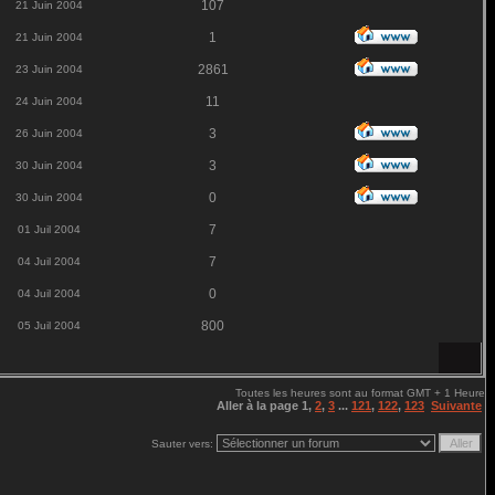
107
21 Juin 2004
1
21 Juin 2004
2861
23 Juin 2004
11
24 Juin 2004
3
26 Juin 2004
3
30 Juin 2004
0
30 Juin 2004
7
01 Juil 2004
7
04 Juil 2004
0
04 Juil 2004
800
05 Juil 2004
Toutes les heures sont au format GMT + 1 Heure
Aller à la page
1
,
2
,
3
...
121
,
122
,
123
Suivante
Sauter vers: