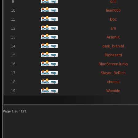
9
drili
10
team666
11
Doc
12
am
13
ArseniK
14
dark_branlaf
15
Biohazard
16
BlueScreenJunky
17
Slayer_BcRich
18
choups
19
Womble
Page
1
sur
123