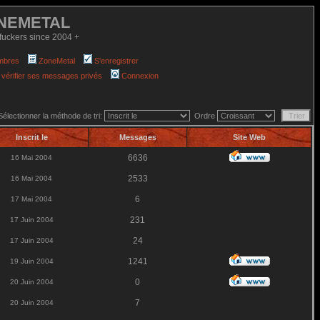
NEMETAL
fuckers since 2004 +
mbres
ZoneMetal
S'enregistrer
 vérifier ses messages privés
Connexion
Sélectionner la méthode de tri:
Ordre
Inscrit le
Messages
Site Web
6636
16 Mai 2004
2533
16 Mai 2004
6
17 Mai 2004
231
17 Juin 2004
24
17 Juin 2004
1241
19 Juin 2004
0
20 Juin 2004
7
20 Juin 2004