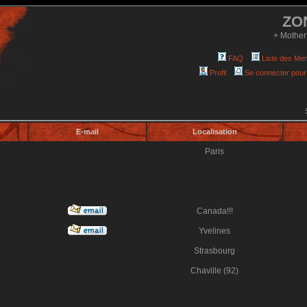
ZO
+ Mother
FAQ
Liste des Me
Profil
Se connecter pour
E-mail
Localisation
Paris
Canada!!!
Yvelines
Strasbourg
Chaville (92)