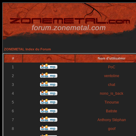
ZONEMETAL Index du Forum
#
Nom d'utilisateur
1
PoC
2
ventoline
3
chat
4
nono_is_back
5
Tinourse
6
Batiste
7
Anthony Stéphan
8
goof