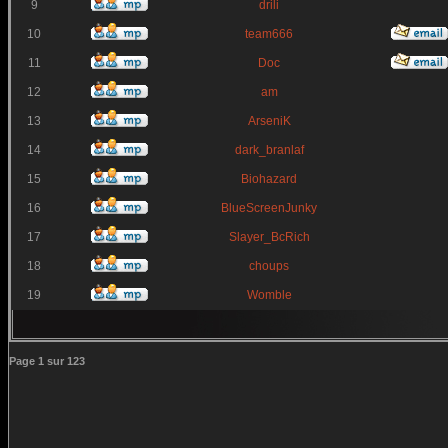
9
drili
10
team666
11
Doc
12
am
13
ArseniK
14
dark_branlaf
15
Biohazard
16
BlueScreenJunky
17
Slayer_BcRich
18
choups
19
Womble
Page
1
sur
123