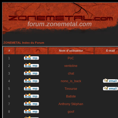
ZONEMETAL Index du Forum
#
Nom d'utilisateur
E-mail
1
PoC
2
ventoline
3
chat
4
nono_is_back
5
Tinourse
6
Batiste
7
Anthony Stéphan
8
goof