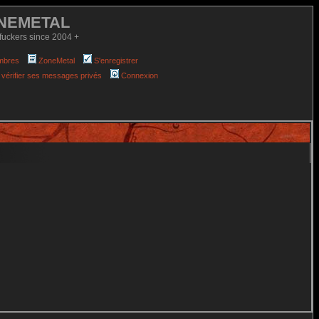
NEMETAL
fuckers since 2004 +
mbres
ZoneMetal
S'enregistrer
 vérifier ses messages privés
Connexion