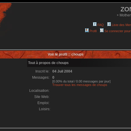
ZO
+ Mother
FAQ
Liste des Me
Profil
Se connecter pour
Voir le profil :: choups
Tout à propos de choups
Inscrit le:
04 Juil 2004
Messages:
0
[0.00% du total / 0.00 messages par jour]
Trouver tous les messages de choups
Localisation:
Site Web:
Emploi:
Loisirs: