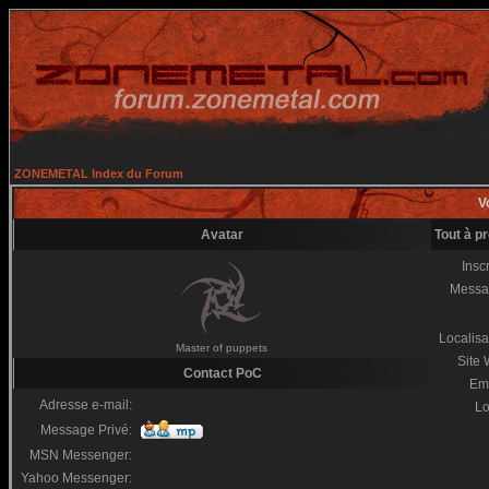
ZONEMETAL Index du Forum
Vo
Avatar
Tout à p
Inscr
Messa
Localisa
Master of puppets
Site
Contact PoC
Em
Adresse e-mail:
Lo
Message Privé:
MSN Messenger:
Yahoo Messenger: