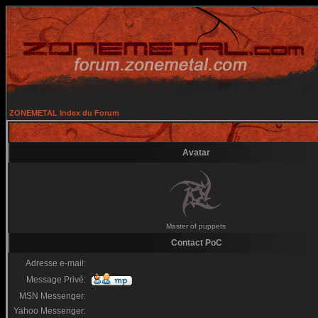
ZONEMETAL Index du Forum
Avatar
Master of puppets
Contact PoC
Adresse e-mail:
Message Privé:
MSN Messenger:
Yahoo Messenger: