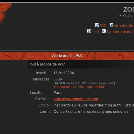
ZO
+ Mother
FAQ
Liste des Me
Profil
Se connecter pour
Voir le profil :: PoC
Tout à propos de PoC
Inscrit le:
16 Mai 2004
Messages:
6636
[14.34% du total / 0.82 messages par jour]
Trouver tous les messages de PoC
Localisation:
Paris
Site Web:
http://www.zonemetal.com
Emploi:
Inscris-toi au lieu de regarder mon profil ! Grd D
Loisirs:
Concert guitare-héros devant mes peluches