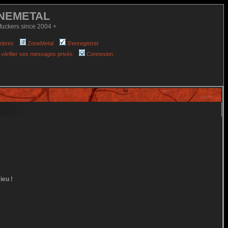
NEMETAL
fuckers since 2004 +
mbres
ZoneMetal
S'enregistrer
 vérifier ses messages privés
Connexion
ieu !