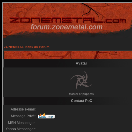
ZONEMETAL Index du Forum
Avatar
Master of puppets
Contact PoC
Adresse e-mail:
Message Privé:
MSN Messenger:
Yahoo Messenger: