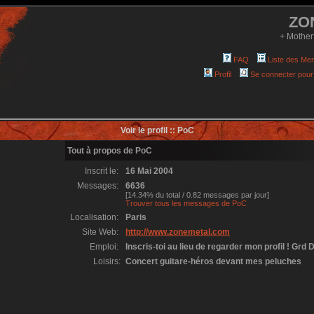
ZO
+ Mother
FAQ
Liste des Me
Profil
Se connecter pour
Voir le profil :: PoC
Tout à propos de PoC
Inscrit le:
16 Mai 2004
Messages:
6636
[14.34% du total / 0.82 messages par jour]
Trouver tous les messages de PoC
Localisation:
Paris
Site Web:
http://www.zonemetal.com
Emploi:
Inscris-toi au lieu de regarder mon profil ! Grd D
Loisirs:
Concert guitare-héros devant mes peluches