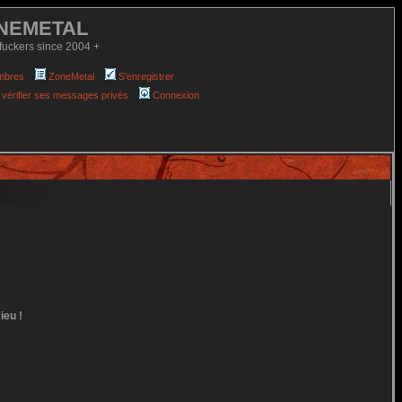
NEMETAL
fuckers since 2004 +
mbres
ZoneMetal
S'enregistrer
 vérifier ses messages privés
Connexion
ieu !