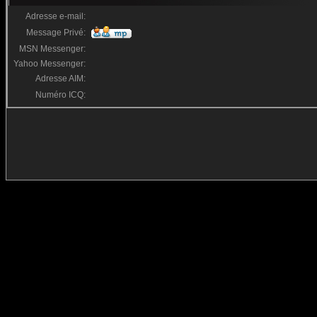
Adresse e-mail:
Message Privé:
MSN Messenger:
Yahoo Messenger:
Adresse AIM:
Numéro ICQ: