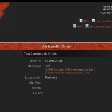
ZO
+ Mother
FAQ
Liste des Me
Profil
Se connecter pour
Voir le profil :: Crisis
Tout à propos de Crisis
Inscrit le:
19 Avr 2008
Messages:
502
[1.08% du total / 0.08 messages par jour]
Trouver tous les messages de Crisis
Localisation:
Toulouse
Site Web:
Emploi:
Loisirs: