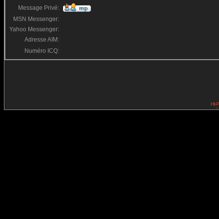
Message Privé:
MSN Messenger:
Yahoo Messenger:
Adresse AIM:
Numéro ICQ: