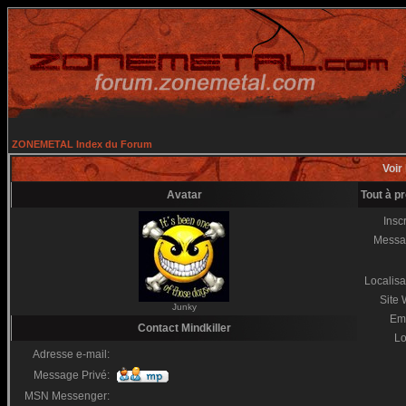
ZONEMETAL Index du Forum
Voir 
Avatar
Tout à p
Inscr
Messa
Localisa
Site
Junky
Em
Contact Mindkiller
Lo
Adresse e-mail:
Message Privé:
MSN Messenger: