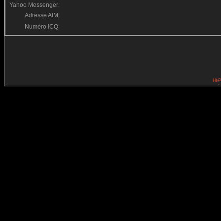
Yahoo Messenger:
Adresse AIM:
Numéro ICQ: