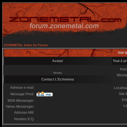
ZONEMETAL Index du Forum
Voir l
Avatar
Tout à p
Inscr
Newby
Messa
Contact L'Echonova
Adresse e-mail:
Localisa
Site
Message Privé:
Em
MSN Messenger:
Lo
Yahoo Messenger:
Adresse AIM:
Numéro ICQ: