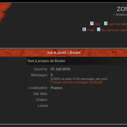
ZO
+ Mother
FAQ
Liste des Me
Profil
Se connecter pour
Voir le profil :: Boulet
Tout à propos de Boulet
Inscrit le:
07 Juil 2019
Messages:
0
[0.00% du total / 0.00 messages par jour]
Trouver tous les messages de Boulet
Localisation:
France
Site Web:
Emploi:
Loisirs: