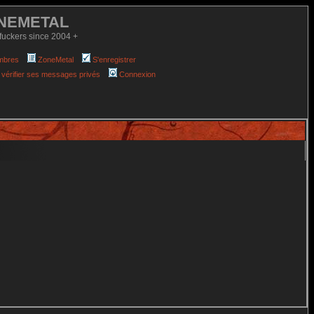
NEMETAL
fuckers since 2004 +
mbres
ZoneMetal
S'enregistrer
 vérifier ses messages privés
Connexion