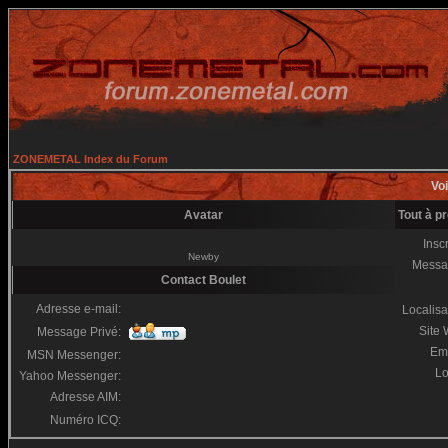
ZONEMETAL Index du Forum
Voi
Avatar
Tout à p
Inscr
Newby
Messa
Contact Boulet
Adresse e-mail:
Localisa
Site
Message Privé:
Em
MSN Messenger:
Lo
Yahoo Messenger:
Adresse AIM:
Numéro ICQ: