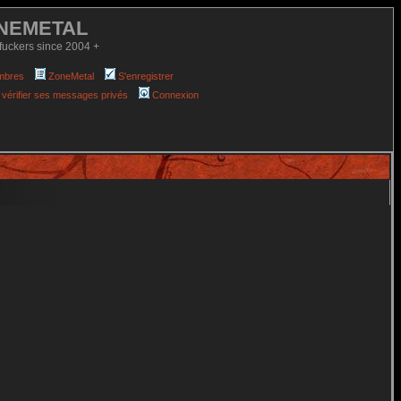
NEMETAL
fuckers since 2004 +
mbres
ZoneMetal
S'enregistrer
 vérifier ses messages privés
Connexion