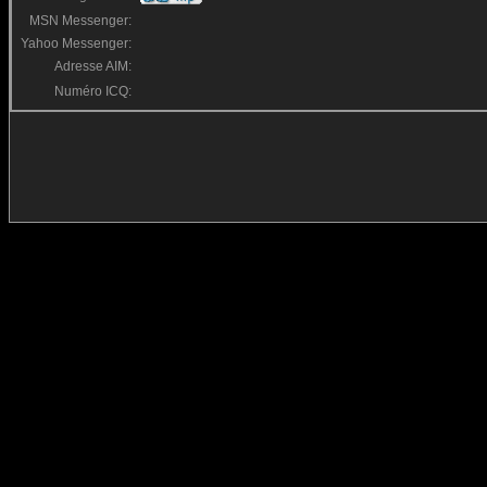
MSN Messenger:
Yahoo Messenger:
Adresse AIM:
Numéro ICQ: