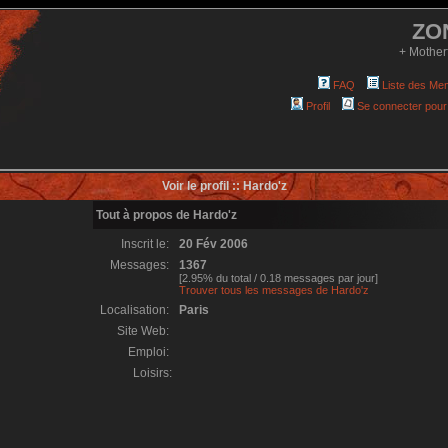
ZO
+ Mother
FAQ
Liste des Me
Profil
Se connecter pour
Voir le profil :: Hardo'z
Tout à propos de Hardo'z
Inscrit le:
20 Fév 2006
Messages:
1367
[2.95% du total / 0.18 messages par jour]
Trouver tous les messages de Hardo'z
Localisation:
Paris
Site Web:
Emploi:
Loisirs: