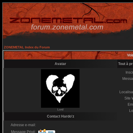
ZONEMETAL Index du Forum
Voir
Avatar
Tout à p
Inscr
Messa
Localisa
Site
Em
Lord
Lo
Contact Hardo'z
Adresse e-mail:
Message Privé: