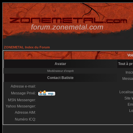
ZONEMETAL Index du Forum
Voi
Avatar
Tout à p
Modérateur d'esprit
Inscr
Contact Batiste
Messa
Adresse e-mail:
Localisa
Message Privé:
Site
MSN Messenger:
Em
Yahoo Messenger:
Lo
Adresse AIM:
Numéro ICQ: