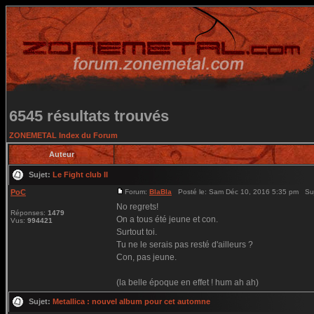
6545 résultats trouvés
ZONEMETAL Index du Forum
Auteur
Sujet:
Le Fight club II
PoC
Forum:
BlaBla
Posté le: Sam Déc 10, 2016 5:35 pm Su
No regrets!
Réponses:
1479
On a tous été jeune et con.
Vus:
994421
Surtout toi.
Tu ne le serais pas resté d'ailleurs ?
Con, pas jeune.
(la belle époque en effet ! hum ah ah)
Sujet:
Metallica : nouvel album pour cet automne