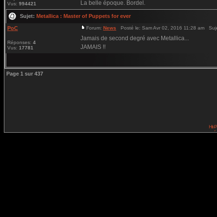
La belle époque. Bordel.
Vus:
994421
Sujet:
Metallica : Master of Puppets for ever
PoC
Forum:
News
Posté le: Sam Avr 02, 2016 11:28 am Suj
Jamais de second degré avec Metallica...
Réponses:
4
JAMAIS !!
Vus:
17781
Page
1
sur
437