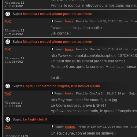
Survivre, c'est le mot...
Réponses:
12
Promis, le jour où je retrouve du temps dans ma vie,
Vus:
394002
Sujet:
Metallica : nouvel album pour cet automne
PoC
Forum:
News
Posté le: Sam Juil 30, 2016 1:05 pm Suje
J'avoue ! Le site part en couille...
Réponses:
12
J'ai corrigé !
Vus:
394002
Sujet:
Metallica : nouvel album pour cet automne
PoC
Forum:
News
Posté le: Mar Juin 21, 2016 4:41 pm Suje
http://www.zonemetal.com/photos/photo-107080818
Réponses:
12
On peut dire qu'ils aiment prendre leur temps...
Vus:
394002
Presque 8 ans après la sortie de Metallica annonce e
Le di ...
Sujet:
Gojira : 1er extrait de Magma, leur nouvel album
PoC
Forum:
News
Posté le: Dim Avr 24, 2016 5:39 pm Sujet
http://myswarm.free.fr/connard/gojira.jpg
Réponses:
0
Le Gojira nouveau arrive ENFIN !
Vus:
16130
Après 4 ans de silence radio, le quatuor français rev
Sujet:
Le Fight club II
PoC
Forum:
BlaBla
Posté le: Dim Avr 24, 2016 5:09 pm Suje
On était jeune, con et plein de smileys !
Réponses:
1479