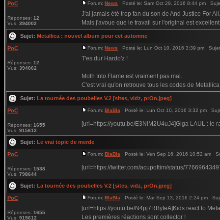
PoC
Forum:
News
Posté le: Sam Oct 29, 2016 8:44 pm Suje
J'ai jamais été trop fan du son de And Justice For All.
Réponses:
12
Mais j'avoue que le travail sur l'original est excellent
Vus:
394002
Sujet:
Metallica : nouvel album pour cet automne
PoC
Forum:
News
Posté le: Lun Oct 10, 2016 3:39 pm Suje
T'es dur Hardo'z !
Réponses:
12
Vus:
394002
Moth Into Flame est vraiment pas mal.
C'est vrai qu'on retrouve tous les codes de Metallica
Sujet:
La tournée des poubelles V.2 [sites, vidz, prOn.jpeg]
PoC
Forum:
BlaBla
Posté le: Lun Oct 10, 2016 3:32 pm Suj
[url=https://youtu.be/E3NlM2U4uJ4]Giga LAUL : le ra
Réponses:
1655
Vus:
915612
Sujet:
Le vrai topic de merde
PoC
Forum:
BlaBla
Posté le: Ven Sep 16, 2016 10:52 am Su
[url=https://twitter.com/acupoftim/status/77669643
Réponses:
1538
Vus:
798644
Sujet:
La tournée des poubelles V.2 [sites, vidz, prOn.jpeg]
PoC
Forum:
BlaBla
Posté le: Mar Sep 13, 2016 2:24 pm Suj
[url=https://youtu.be/N4pj7RByIeA]Kids react to Meta
Réponses:
1655
Les premières réactions sont collector !
Vus:
915612