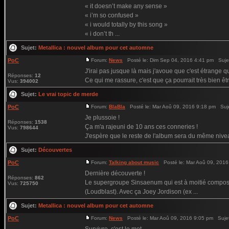
« it doesn’t make any sense »
« i’m so confused »
« i would totally by this song »
« i don’t th ...
Sujet:
Metallica : nouvel album pour cet automne
PoC
Forum:
News
Posté le: Dim Sep 04, 2016 4:41 pm Suje
J'irai pas jusque là mais j'avoue que c'est étrange qu
Réponses:
12
Ce qui me rassure, c'est que ça pourrait très bien êt
Vus:
394002
Sujet:
Le vrai topic de merde
PoC
Forum:
BlaBla
Posté le: Mar Aoû 09, 2016 9:18 pm Suj
Je plussoie !
Réponses:
1538
Ça m'a rajeuni de 10 ans ces conneries !
Vus:
798644
J'espère que le reste de l'album sera du même niveau
Sujet:
Découvertes
PoC
Forum:
Talking about music
Posté le: Mar Aoû 09, 2016
Dernière découverte !
Réponses:
862
Le supergroupe Sinsaenum qui est à moitié composé
Vus:
725750
(Loudblast). Avec ça Joey Jordison (ex ...
Sujet:
Metallica : nouvel album pour cet automne
PoC
Forum:
News
Posté le: Mar Aoû 09, 2016 9:05 pm Suje