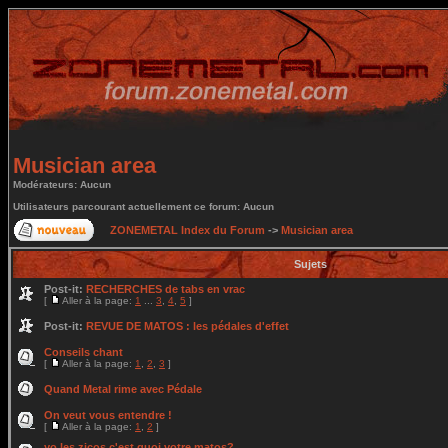
Musician area
Modérateurs: Aucun
Utilisateurs parcourant actuellement ce forum: Aucun
ZONEMETAL Index du Forum
->
Musician area
Sujets
Post-it:
RECHERCHES de tabs en vrac
[
Aller à la page:
1
...
3
,
4
,
5
]
Post-it:
REVUE DE MATOS : les pédales d'effet
Conseils chant
[
Aller à la page:
1
,
2
,
3
]
Quand Metal rime avec Pédale
On veut vous entendre !
[
Aller à la page:
1
,
2
]
yo les zicos c'est quoi votre matos?