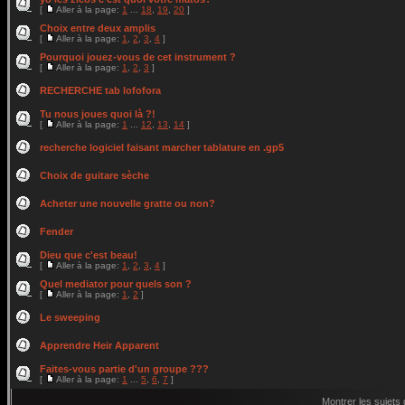
[
Aller à la page:
1
...
18
,
19
,
20
]
Choix entre deux amplis
[
Aller à la page:
1
,
2
,
3
,
4
]
Pourquoi jouez-vous de cet instrument ?
[
Aller à la page:
1
,
2
,
3
]
RECHERCHE tab lofofora
Tu nous joues quoi là ?!
[
Aller à la page:
1
...
12
,
13
,
14
]
recherche logiciel faisant marcher tablature en .gp5
Choix de guitare sèche
Acheter une nouvelle gratte ou non?
Fender
Dieu que c'est beau!
[
Aller à la page:
1
,
2
,
3
,
4
]
Quel mediator pour quels son ?
[
Aller à la page:
1
,
2
]
Le sweeping
Apprendre Heir Apparent
Faites-vous partie d'un groupe ???
[
Aller à la page:
1
...
5
,
6
,
7
]
Montrer les sujets