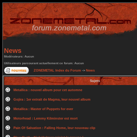
News
Modérateurs: Aucun
Utilisateurs parcourant actuellement ce forum: Aucun
ZONEMETAL Index du Forum
->
News
Sujets
Metallica : nouvel album pour cet automne
Gojira : 1er extrait de Magma, leur nouvel album
Metallica : Master of Puppets for ever
Motorhead : Lemmy Kilminster est mort
Pain Of Salvation : Falling Home, leur nouveau clip