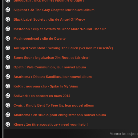
Bloodbath : Nick Holmes rejoint le groupe !
Slipknot : .5: The Gray Chapter, leur nouvel album
Black Label Society : clip de Angel Of Mercy
Mastodon : clip et extraits de Once More 'Round The Sun
Mushroomhead : clip de Qwerty
Avenged Sevenfold : Waking The Fallen (version ressuscitée)
Stone Sour : le guitariste Jim Root se fait virer !
Opeth : Pale Communion, leur nouvel album
Anathema : Distant Satellites, leur nouvel album
KoRn : nouveau clip - Spike In My Veins
Soilwork : en concert en mars 2014
Cynic : Kindly Bent To Free Us, leur nouvel album
Anathema : en studio pour enregistrer son nouvel album
Klone : 1er titre acoustique + need your help !
Montrer les sujets