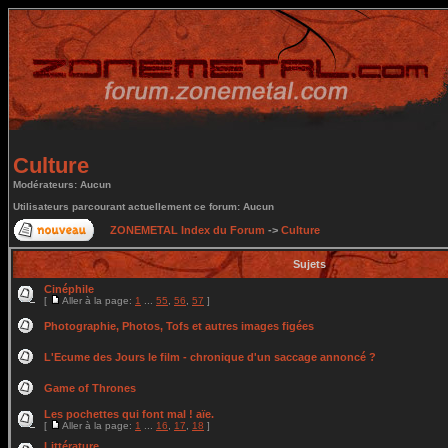
Culture
Modérateurs: Aucun
Utilisateurs parcourant actuellement ce forum: Aucun
ZONEMETAL Index du Forum
->
Culture
Sujets
Cinéphile
[
Aller à la page:
1
...
55
,
56
,
57
]
Photographie, Photos, Tofs et autres images figées
L'Ecume des Jours le film - chronique d'un saccage annoncé ?
Game of Thrones
Les pochettes qui font mal ! aïe.
[
Aller à la page:
1
...
16
,
17
,
18
]
Littérature