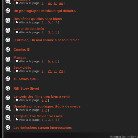
[
Aller à la page:
1
...
42
,
43
,
44
]
Un photographe mexicain qui déboite.
Des séries qu'elles sont biens
[
Aller à la page:
1
...
5
,
6
,
7
]
La bande dessinée
[
Aller à la page:
1
...
3
,
4
,
5
]
[Entraide] Un ami libraire a besoin d'aide !
Comics !!!
Mangas
[
Aller à la page:
1
...
6
,
7
,
8
]
Jeux-vidéo
[
Aller à la page:
1
...
21
,
22
,
23
]
Tu savais que ...
Riff Story (livre)
Le topic des films trop bien à venir
[
Aller à la page:
1
,
2
]
Branlette philosophique. [tôpik de merde]
[
Aller à la page:
1
,
2
]
Zeitgeist, The Movie : vos avis
[
Aller à la page:
1
...
3
,
4
,
5
]
Les émissions stream interessantes
Montrer les sujets