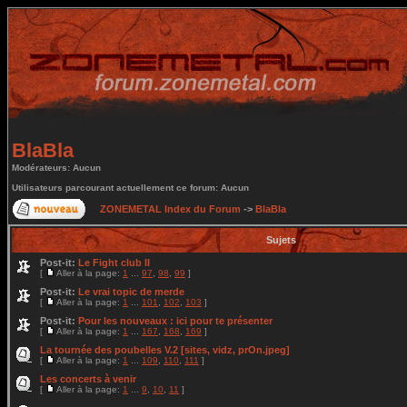
BlaBla
Modérateurs: Aucun
Utilisateurs parcourant actuellement ce forum: Aucun
ZONEMETAL Index du Forum
->
BlaBla
Sujets
Post-it:
Le Fight club II
[
Aller à la page:
1
...
97
,
98
,
99
]
Post-it:
Le vrai topic de merde
[
Aller à la page:
1
...
101
,
102
,
103
]
Post-it:
Pour les nouveaux : ici pour te présenter
[
Aller à la page:
1
...
167
,
168
,
169
]
La tournée des poubelles V.2 [sites, vidz, prOn.jpeg]
[
Aller à la page:
1
...
109
,
110
,
111
]
Les concerts à venir
[
Aller à la page:
1
...
9
,
10
,
11
]