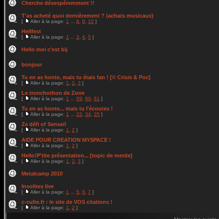
Cherche désespéremment !!
T'as acheté quoi dernièrement ? (achats musicaux)
[
Aller à la page:
1
...
8
,
9
,
10
]
Hellfest
[
Aller à la page:
1
...
3
,
4
,
5
]
Hello moi c'est bij
bonjour
Tu en as honte, mais tu étais fan ! [© Crisis & Poc]
[
Aller à la page:
1
,
2
,
3
]
Le tronchothon de Zone
[
Aller à la page:
1
...
59
,
60
,
61
]
Tu en as honte... mais tu l'écoutes !
[
Aller à la page:
1
...
33
,
34
,
35
]
Ze défi of Senseï!
[
Aller à la page:
1
,
2
]
AIDE POUR CREATION MYSPACE !
[
Aller à la page:
1
,
2
]
Hello!P'tite présentation... [topic de merde]
[
Aller à la page:
1
,
2
,
3
]
Metalcamp 2010
Insolites live
[
Aller à la page:
1
...
5
,
6
,
7
]
c-culte.fr : le site de VOS citations !
[
Aller à la page:
1
,
2
]