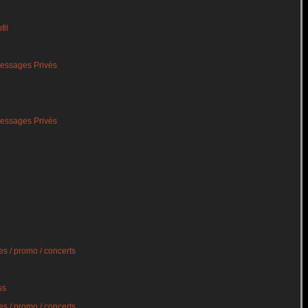
fil
essages Privés
essages Privés
s / promo / concerts
ss
s / promo / concerts