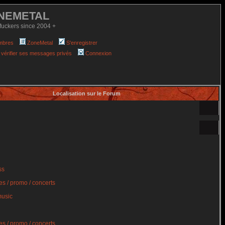
NEMETAL
fuckers since 2004 +
mbres
ZoneMetal
S'enregistrer
 vérifier ses messages privés
Connexion
Localisation sur le Forum
ss
s / promo / concerts
music
s / promo / concerts