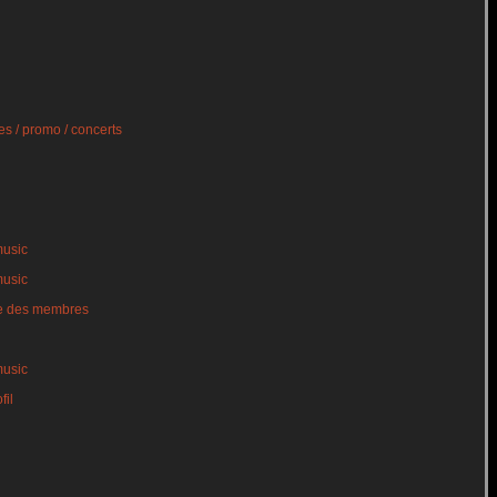
s / promo / concerts
music
music
te des membres
music
fil