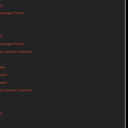
ss
essages Privés
ss
essages Privés
s / promo / concerts
age
music
music
s / promo / concerts
ss