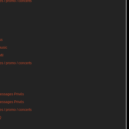
s / promo / concerts
ss
music
fil
s / promo / concerts
essages Privés
essages Privés
s / promo / concerts
Q