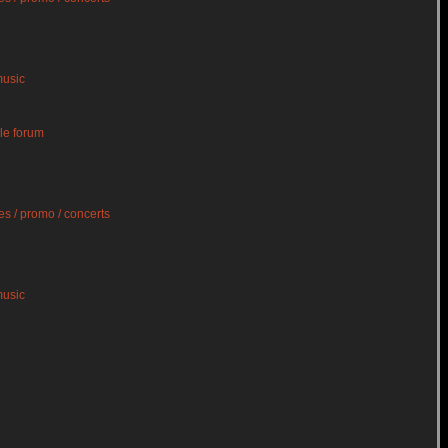
music
le forum
s / promo / concerts
music