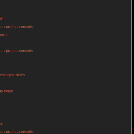
fil
s / promo / concerts
music
s / promo / concerts
essages Privés
le forum
ss
s / promo / concerts