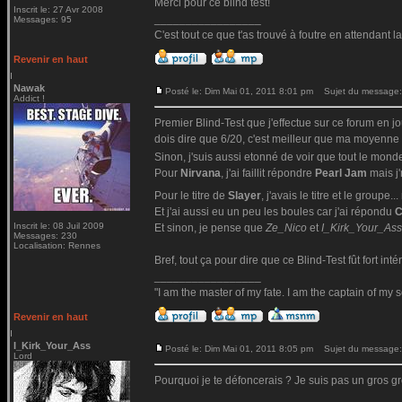
Merci pour ce blind test!
Inscrit le: 27 Avr 2008
_________________
Messages: 95
C'est tout ce que t'as trouvé à foutre en attendant l
Revenir en haut
Nawak
Posté le: Dim Mai 01, 2011 8:01 pm
Sujet du message:
Addict !
Premier Blind-Test que j'effectue sur ce forum en jou
dois dire que 6/20, c'est meilleur que ma moyenne 
Sinon, j'suis aussi etonné de voir que tout le mon
Pour
Nirvana
, j'ai faillit répondre
Pearl Jam
mais j'
Pour le titre de
Slayer
, j'avais le titre et le groupe
Et j'ai aussi eu un peu les boules car j'ai répondu
Inscrit le: 08 Juil 2009
Et sinon, je pense que
Ze_Nico
et
I_Kirk_Your_Ass
Messages: 230
Localisation: Rennes
Bref, tout ça pour dire que ce Blind-Test fût fort in
_________________
"I am the master of my fate. I am the captain of my s
Revenir en haut
I_Kirk_Your_Ass
Posté le: Dim Mai 01, 2011 8:05 pm
Sujet du message:
Lord
Pourquoi je te défoncerais ? Je suis pas un gros gr
_________________