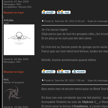
Inscrit le: 07 Nov 2009
Messages: 564
Localisation: Hérault (34)
Revenir en haut
ArKaNe-
Posté le: Sam Avr 30, 2011 6:43 pm
Sujet du message
Lord
Je n'ai aucun regret.
Déjà parce que de tout les groupes cités, j'en écou
Et en plus je ne suis pas fan des solos.
Et c'est moi ou Sensei parle de groupe qu'on aurai 
Parce que sur mon blind test foireux, toutes les rép
Inscrit le: 26 Mar 2006
M'enfin, bonne anniversaire quand même.
Messages: 691
Revenir en haut
PoC
Posté le: Sam Avr 30, 2011 7:00 pm
Sujet du message
Master of puppets
Bon anniv mec et encore merci pour ce Blind Test 
En tous cas une constante (qui me fait plaisir) : qu
Incroyable l'histoire du solo de
Slipknot
O__o Mais 
Et sinon pour le bonus d'
Anathema
, si j'avais r
Inscrit le: 16 Mai 2004