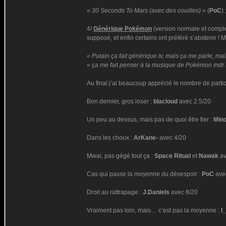
« 30 Seconds To Mars (avec des couilles) »
(
PoC
) 
4/
Générique Pokémon
(version normale et complete
supposé, et enfin certains ont préféré s’abstenir ! Me
« Putain ça fait générique tv, mais ça me parle, mai
« ça me fait penser à la musique de Pokémon mdr
Au final j’ai beaucoup apprécié le nombre de parti
Bon dernier, gros loser :
blacloud
avec 2.5/20
Un peu au dessus, mais pas de quoi être fier :
Mind
Dans les choux :
ArKane-
avec 4/20
Mwai, pas gégé tout ça :
Space Ritual
et
Nawak
av
Cas qui passe la moyenne du désespoir :
PoC
ave
Droit au rattrapage :
J.Daniels
avec 8/20
Vraiment pas loin, mais… c’est pas la moyenne :
I