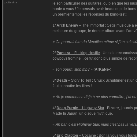
poitevins
le son particulier des guitares, ou bien que les m
honte à vous ! Je pensais avoir beaucoup de bons r
un premier temps les réponses du blind-test :
1/
Arch Enemy
– The Immortal
: Cette musique a ét
meilleure du groupe, le dernier album avant l’arriv
« Ça pourrait être du Metallica même si j’en suis 
2/
Pantera
– Fucking Hostile
: Un solo reconnaissa
cowboys from hell, ce fut donc plus simple de recon
« son pourri, stop mp3 »
(
ArKaNe-
)
3/
Death
– Story To Tell
: Chuck Schuldiner est un d
faut connaître les titres !
« Ah je commence déjà à ne plus connaître, j’ai eu 
4/
Deep Purple
– Highway Star
: Bizarre, j’aurais 
Made In Japan, un disque mythique.
« Ah bah c’est Highway Star, mais c’est pas la ver
5/
Eric Clapton
– Cocaïne
: Bon là vous vous foutez