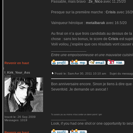
Passable, mais bravo :
Ze_Nico
avec 11.25/20
Presque sur la première marche :
Crisis
avec 16/2
Vainqueur héroïque :
metalbarak
avec 16.5/20
Au final on n’a que trois candidats au dessus de la
chose : sans les bonus, le score de
Crisis
est supé
Voili voilou, j’espère que ces résultats vont causer 
_________________
Entre une empoisonneuse et une mauvaise cuisinière
Revenir en haut
I_Kirk_Your_Ass
Posté le: Sam Avr 30, 2011 10:10 am
Sujet du messag
Lord
Bon anniversaire encore. Sinon je tiens à dire que
Sevenfold. Je demande un avocat !
Tu aurais pu au moins m'accorder un demi point ! grrr
Inscrit le: 26 Sep 2009
_________________
Messages: 1019
Look, if you had one shot or one opportunity to seiz
Revenir en haut