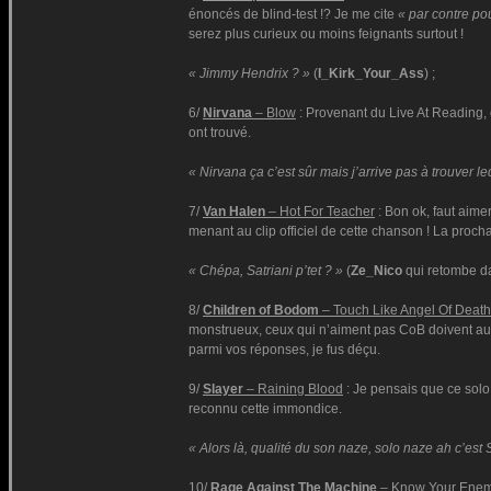
énoncés de blind-test !? Je me cite
« par contre po
serez plus curieux ou moins feignants surtout !
« Jimmy Hendrix ? »
(
I_Kirk_Your_Ass
) ;
6/
Nirvana
– Blow
: Provenant du Live At Reading, c
ont trouvé.
« Nirvana ça c’est sûr mais j’arrive pas à trouver 
7/
Van Halen
– Hot For Teacher
: Bon ok, faut aime
menant au clip officiel de cette chanson ! La proc
« Chépa, Satriani p’tet ? »
(
Ze_Nico
qui retombe da
8/
Children of Bodom
– Touch Like Angel Of Death
monstrueux, ceux qui n’aiment pas CoB doivent au m
parmi vos réponses, je fus déçu.
9/
Slayer
– Raining Blood
: Je pensais que ce solo 
reconnu cette immondice.
« Alors là, qualité du son naze, solo naze ah c’est 
10/
Rage Against The Machine
– Know Your Ene