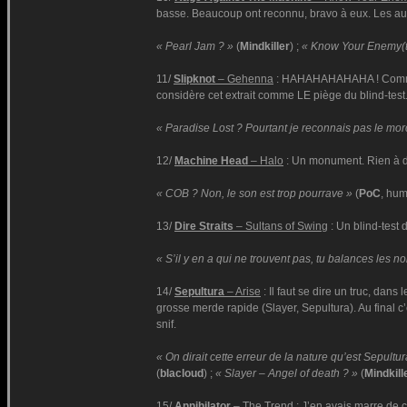
basse. Beaucoup ont reconnu, bravo à eux. Les autr
« Pearl Jam ? »
(
Mindkiller
) ;
« Know Your Enemy(th
11/
Slipknot
– Gehenna
: HAHAHAHAHAHA ! Comment 
considère cet extrait comme LE piège du blind-tes
« Paradise Lost ? Pourtant je reconnais pas le m
12/
Machine Head
– Halo
: Un monument. Rien à di
« COB ? Non, le son est trop pourrave »
(
PoC
, hum
13/
Dire Straits
– Sultans of Swing
: Un blind-test 
« S’il y en a qui ne trouvent pas, tu balances les no
14/
Sepultura
– Arise
: Il faut se dire un truc, dans
grosse merde rapide (Slayer, Sepultura). Au final c
snif.
« On dirait cette erreur de la nature qu’est Sepultu
(
blacloud
) ;
« Slayer – Angel of death ? »
(
Mindkill
15/
Annihilator
– The Trend
: J’en avais marre de c