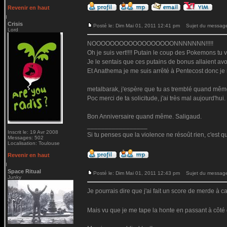
Revenir en haut
Crisis
Posté le: Dim Mai 01, 2011 12:41 pm
Sujet du messag
Lord
NOOOOOOOOOOOOOOOOOONNNNNNN!!!!!
Oh je suis vert!!!! Putain le coup des Pokemons tu v
Je le sentais que ces putains de bonus allaient avo
Et Anathema je me suis arrêté à Pentecost donc je 
metalbarak, j'espère que tu as tremblé quand même.
Poc merci de ta solicitude, j'ai très mal aujourd'hui.
Bon Anniversaire quand même. Saligaud.
_________________
Inscrit le: 19 Avr 2008
Si tu penses que la violence ne résoût rien, c'est q
Messages: 502
Localisation: Toulouse
Revenir en haut
Space Ritual
Posté le: Dim Mai 01, 2011 12:43 pm
Sujet du messag
Junky
Je pourrais dire que j'ai fait un score de merde 
Mais vu que je me tape la honte en passant à côté