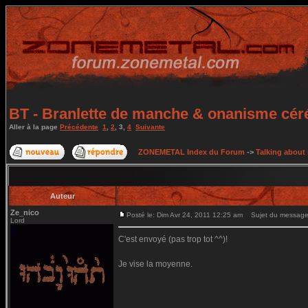
BT - Branlette de manche & onanisme céréb
Aller à la page
Précédente
1
,
2
,
3
,
4
Suivante
ZONEMETAL Index du Forum
->
Talking about
Auteur
Ze_nico
Posté le: Dim Avr 24, 2011 12:25 am
Sujet du message
Lord
C'est envoyé (pas trop tot ^^)!
Je vise la moyenne.