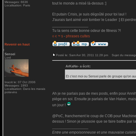
Messages: 6636
tout le monde a misé là-dessus :]
Localisation: Paris
Et putain Crisis, je suis dégoûté pour toi laul !
J'aurais tant aimé voir tomber le Leader :] Et per
_________________
Tu la sens cette bonne odeur de fitness ?!
-
phrases cultes
© € ™ $
Revenir en haut
Sensei
Posté le: Sam Avr 30, 2011 11:28 pm
Sujet du messag
Lord
ArKaNe- a écrit:
Et c'est moi ou Sensei parle de groupe qu'on au
Inscrit le: 07 Oct 2006
Messages: 1993
Localisation: Dans les marais
poitevins
Ah je ne parlais pas de mes posts, enfin pour Annihi
piège en soi. Ensuite je parlais de Van Halen, mais
un jour !
@PoC, franchement le coup de COB pour Machine He
dessus ! Sinon je plussoie que se faire battre par l
_________________
Entre une empoisonneuse et une mauvaise cuisinière