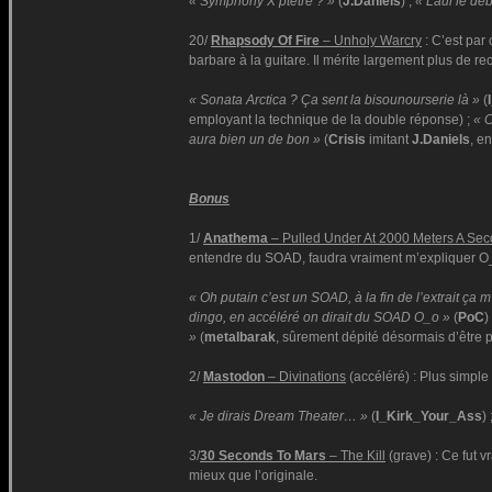
« Symphony X ptêtre ? »
(
J.Daniels
) ;
« Laul le déb
20/
Rhapsody Of Fire
– Unholy Warcry
: C’est par 
barbare à la guitare. Il mérite largement plus de r
« Sonata Arctica ? Ça sent la bisounourserie là »
(
employant la technique de la double réponse) ;
« C
aura bien un de bon »
(
Crisis
imitant
J.Daniels
, e
Bonus
1/
Anathema
– Pulled Under At 2000 Meters A Se
entendre du SOAD, faudra vraiment m’expliquer O
« Oh putain c’est un SOAD, à la fin de l’extrait ça 
dingo, en accéléré on dirait du SOAD O_o »
(
PoC
)
»
(
metalbarak
, sûrement dépité désormais d’être
2/
Mastodon
– Divinations
(accéléré) : Plus simple
« Je dirais Dream Theater… »
(
I_Kirk_Your_Ass
) 
3/
30 Seconds To Mars
– The Kill
(grave) : Ce fut v
mieux que l’originale.