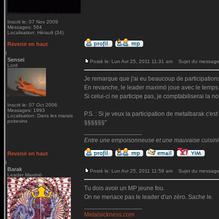
Inscrit le: 07 Nov 2009
Messages: 564
Localisation: Hérault (34)
Revenir en haut
Sensei
Posté le: Lun Avr 25, 2011 11:31 am
Sujet du message
Lord
Je remarque que j'ai eu beaucoup de participations, 
En revanche, le leader maximö joue avec le temps
Si celui-ci ne participe pas, je comptabiliserai la 
Inscrit le: 07 Oct 2006
Messages: 1993
P.S. : Si je veux la participation de metalbarak c'e
Localisation: Dans les marais
poitevins
§§§§§§"
_________________
Entre une empoisonneuse et une mauvaise cuisinière
Revenir en haut
Barak
Posté le: Lun Avr 25, 2011 11:59 am
Sujet du message
Leader Maximö
Tu dois avoir un MP jeune fou.
On ne menace pas le leader d'un zéro. Sache le.
_________________
Metalsickness.com