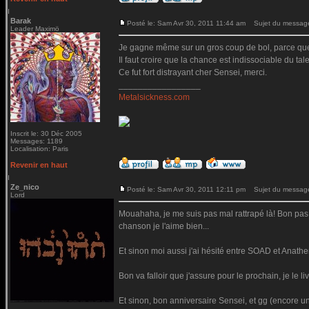
Barak
Posté le: Sam Avr 30, 2011 11:44 am
Sujet du messag
Leader Maximö
Je gagne même sur un gros coup de bol, parce que 
Il faut croire que la chance est indissociable du tale
Ce fut fort distrayant cher Sensei, merci.
_________________
Metalsickness.com
Inscrit le: 30 Déc 2005
Messages: 1189
Localisation: Paris
Revenir en haut
Ze_nico
Posté le: Sam Avr 30, 2011 12:11 pm
Sujet du messag
Lord
Mouahaha, je me suis pas mal rattrapé là! Bon pas 
chanson je l'aime bien...
Et sinon moi aussi j'ai hésité entre SOAD et Anathema
Bon va falloir que j'assure pour le prochain, je le l
Et sinon, bon anniversaire Sensei, et gg (encore un