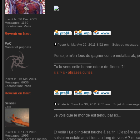
Inscrit le: 30 Déc 2005
Messages: 1189
Localisation: Paris
Revenir en haut
PoC
Posté le: Mar Avr 26, 2011 8:52 pm
Sujet du message:
Master of puppets
Perso je m'en fous de gagner contre metalbarak, je v
_________________
Tu la sens cette bonne odeur de fitness ?!
-
phrases cultes
© € ™ $
Inscrit le: 16 Mai 2004
Messages: 6636
Localisation: Paris
Revenir en haut
Sensei
Posté le: Sam Avr 30, 2011 9:55 am
Sujet du message
Lord
Je vois que le monde est tendu par ici...
Et voilà ! Le blind-test touche à sa fin ! J’espère
Inscrit le: 07 Oct 2006
Messages: 1993
suis bien éclaté aussi tout au long de vos MP, et, s
Localisation: Dans les marais