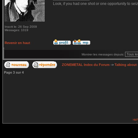
Look, if you had one shot or one opportunity to seiz
Inscrit le: 26 Sep 2009
Messages: 1019
Revenir en haut
Montrer les messages depuis:
ZONEMETAL Index du Forum
->
Talking about
Page
3
sur
4