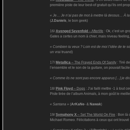
première piste de leur best-of gratuit qu’ils ont pr
« Je… Je n’ai pas de mot à mettre là dessus… À la
(
J.Daniels
, le bon geek)
16/
Avenged Sevenfold
– Afterlife
: Ok, c’est un g
Gates a certes un nom à chier, mais niveau feeling, 
« Combien tu veux ? Loin est de moi l’idée de te so
un vrai truand)
17/
Metallica
– The Frayed Ends Of Sanity
: Tiré d
l’ensemble et le son de la guitare, on pouvait facil
« Comme ils ne sont pas encore apparus […] je dira
18/
Pink Floyd
– Dogs
: J’ai failli mettre -1 à tou
Piste tirée de l’album Animals, à mon goût le meill
« Santana »
(
ArKaNe
- &
Nawak
)
19/
Symphony X
– Set The World On Fire
: Bon là 
Michael Romeo. Félicitations à ceux qui ont trouvé