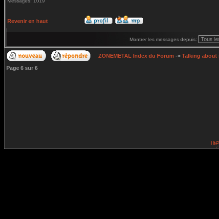
Messages: 1019
Revenir en haut
Montrer les messages depuis:
ZONEMETAL Index du Forum
->
Talking about
Page
6
sur
6