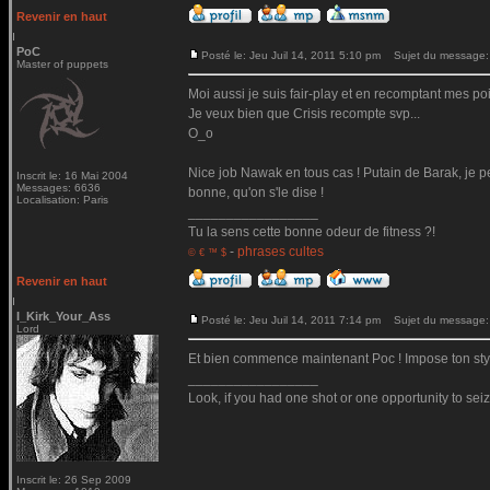
Revenir en haut
PoC
Posté le: Jeu Juil 14, 2011 5:10 pm
Sujet du message:
Master of puppets
Moi aussi je suis fair-play et en recomptant mes poin
Je veux bien que Crisis recompte svp...
O_o
Nice job Nawak en tous cas ! Putain de Barak, je 
Inscrit le: 16 Mai 2004
Messages: 6636
bonne, qu'on s'le dise !
Localisation: Paris
_________________
Tu la sens cette bonne odeur de fitness ?!
-
phrases cultes
© € ™ $
Revenir en haut
I_Kirk_Your_Ass
Posté le: Jeu Juil 14, 2011 7:14 pm
Sujet du message:
Lord
Et bien commence maintenant Poc ! Impose ton sty
_________________
Look, if you had one shot or one opportunity to seiz
Inscrit le: 26 Sep 2009