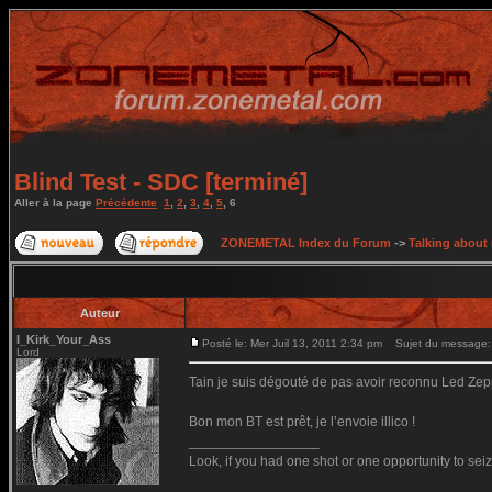
Blind Test - SDC [terminé]
Aller à la page
Précédente
1
,
2
,
3
,
4
,
5
,
6
ZONEMETAL Index du Forum
->
Talking about
Auteur
I_Kirk_Your_Ass
Posté le: Mer Juil 13, 2011 2:34 pm
Sujet du message:
Lord
Tain je suis dégouté de pas avoir reconnu Led Zepp
Bon mon BT est prêt, je l’envoie illico !
_________________
Look, if you had one shot or one opportunity to seiz