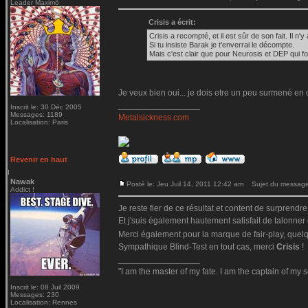
Leader Maximö
Crisis a écrit:
Crisis a recompté, et il est sûr de son fait. Il 
Si tu insiste Barak je t'enverrai le décompte.
Mais c'est clair que pour Neurosis et DEP qui fon
Je veux bien oui... je dois etre un peu surmené en
_________________
Inscrit le: 30 Déc 2005
Messages: 1189
Metalsickness.com
Localisation: Paris
Revenir en haut
Nawak
Posté le: Jeu Juil 14, 2011 12:42 am
Sujet du message
Addict !
Je reste fier de ce résultat et content de surprend
Et j'suis également hautement satisfait de talonner
Merci également pour la marque de fair-play, quel
Sympathique Blind-Test en tout cas, merci
Crisis
!
_________________
"I am the master of my fate. I am the captain of my s
Inscrit le: 08 Juil 2009
Messages: 230
Localisation: Rennes