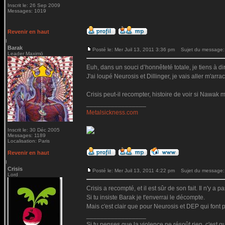
Inscrit le: 26 Sep 2009
Messages: 1019
Revenir en haut
Barak
Posté le: Mer Juil 13, 2011 3:36 pm
Sujet du message:
Leader Maximö
Euh, dans un souci d’honnêteté totale, je tiens à d
J'ai loupé Neurosis et Dillinger, je vais aller m'a
Crisis peut-il recompter, histoire de voir si Nawak
_________________
Metalsickness.com
Inscrit le: 30 Déc 2005
Messages: 1189
Localisation: Paris
Revenir en haut
Crisis
Posté le: Mer Juil 13, 2011 4:22 pm
Sujet du message:
Lord
Crisis a recompté, et il est sûr de son fait. Il n'y 
Si tu insiste Barak je t'enverrai le décompte.
Mais c'est clair que pour Neurosis et DEP qui font pa
_________________
Si tu penses que la violence ne résoût rien, c'est q