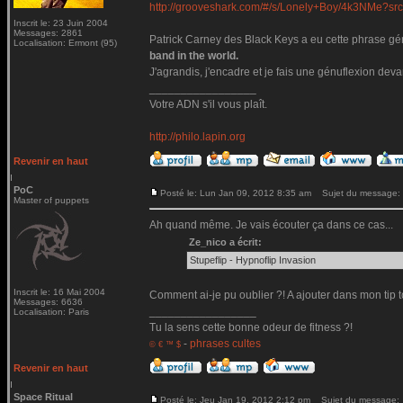
http://grooveshark.com/#/s/Lonely+Boy/4k3NMe?sr
Inscrit le: 23 Juin 2004
Messages: 2861
Patrick Carney des Black Keys a eu cette phrase gé
Localisation: Ermont (95)
band in the world.
J'agrandis, j'encadre et je fais une génuflexion devan
_________________
Votre ADN s'il vous plaît.
http://philo.lapin.org
Revenir en haut
PoC
Posté le: Lun Jan 09, 2012 8:35 am
Sujet du message:
Master of puppets
Ah quand même. Je vais écouter ça dans ce cas...
Ze_nico a écrit:
Stupeflip - Hypnoflip Invasion
Inscrit le: 16 Mai 2004
Comment ai-je pu oublier ?! A ajouter dans mon tip
Messages: 6636
_________________
Localisation: Paris
Tu la sens cette bonne odeur de fitness ?!
-
phrases cultes
© € ™ $
Revenir en haut
Space Ritual
Posté le: Jeu Jan 19, 2012 2:12 pm
Sujet du message: