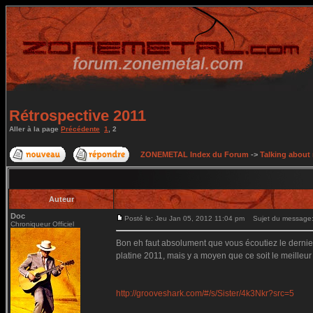
Rétrospective 2011
Aller à la page
Précédente
1
,
2
ZONEMETAL Index du Forum
->
Talking about
Auteur
Doc
Posté le: Jeu Jan 05, 2012 11:04 pm
Sujet du message
Chroniqueur Officiel
Bon eh faut absolument que vous écoutiez le derni
platine 2011, mais y a moyen que ce soit le meilleur
http://grooveshark.com/#/s/Sister/4k3Nkr?src=5