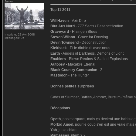
Junky
Top 11 2011
Will Haven
- Voir Dire
Blut Aus Nord
- 777 Sects / Desanctification
Graveyard
- Hisingen Blues
Inscrit le: 27 Avr 2008
Steven Wilson
- Grace for Drowing
Messages: 95
Devin Townsend
- Deconstruction
Kickback
- Et le diable rit avec nous
Earth
- Angels of Darkness, Demons of Light
Enablers
- Blown Realms & Stalled Explosions
Autopsy
- Macabre Eternal
Black Country Communion
- 2
Mastodon
- The Hunter
Bonnes petites surprises
Gates of Slumber, Battles, Anthrax, Burzum (même si 
Déceptions
Opeth
, pas marquant, mais ça devient une habitude
Morbid Angel
, pour le coup s'en est une vraie mai
Yob
, juste chiant.
Ramesses
, idem X 2.