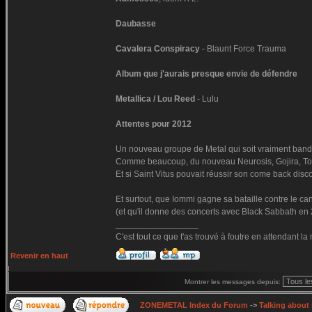
Daubasse
Cavalera Conspiracy
- Blaunt Force Trauma
Album que j'aurais presque envie de défendre
Metallica / Lou Reed
- Lulu
Attentes pour 2012
Un nouveau groupe de Metal qui soit vraiment bandan
Comme beaucoup, du nouveau Neurosis, Gojira, Too
Et si Saint Vitus pouvait réussir son come back disc
Et surtout, que Iommi gagne sa bataille contre le ca
(et qu'il donne des concerts avec Black Sabbath en 
_________________
C'est tout ce que t'as trouvé à foutre en attendant la
Revenir en haut
Montrer les messages depuis:
ZONEMETAL Index du Forum
->
Talking about