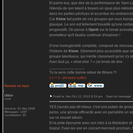
Et parmi eux, que dire de la performance de
Yann L
l'étendu de son talent à travers un opus plus mélodi
dans les parties pêchues et accentue les ambianc
Car
Klone
fait partie de ces groupes qui vous trans
glauque. Le son est tellement travaillé qu'une certa
progressifs. On pense à
Opeth
sur le break acousti
prometteur qu'il faudra continuer d'explorer !
D'une homogénéité complète, composé de morceaux
l'histoire de
Klone
. Sûrement plus accessible que se
groupe talentueux, qui mérite clairement qu'on s'y at
Avec tout ça, «
what else ?
» j'ai envie de dire.
_________________
Tu la sens cette bonne odeur de fitness ?!
-
phrases cultes
© € ™ $
Revenir en haut
Uldor
Posté le: Ven Oct 12, 2012 8:24 pm
Sujet du message:
Lord
YES j'aurais pas dit mieux, c'est une putain de gros
Inscrit le: 01 Mar 2008
Messages: 1497
perso, une grosse efficacité avec en parrallèle un so
Localisation: 55
sur ce nouvel album.
Et la piste éponyme avec son intro à la Mastodon et 
Gojira! J'vais les voir en concert mercredi prochain,