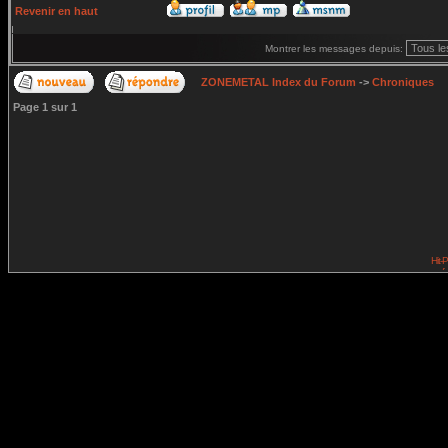
Revenir en haut
Montrer les messages depuis:
ZONEMETAL Index du Forum
->
Chroniques
Page
1
sur
1