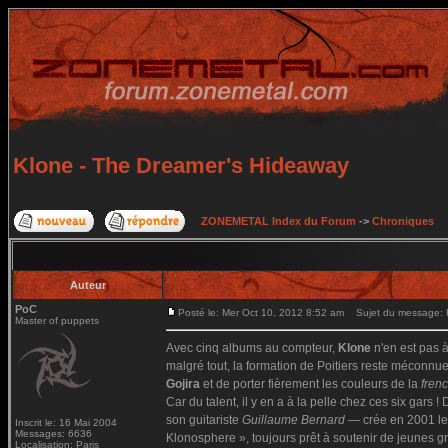
Klone - The Dreamer's Hideaway
ZONEMETAL Index du Forum
->
Chroniques
Auteur
PoC
Posté le: Mer Oct 10, 2012 8:52 am
Sujet du message: K
Master of puppets
Avec cinq albums au compteur,
Klone
n'en est pas 
malgré tout, la formation de Poitiers reste méconnue 
Gojira
et de porter fièrement les couleurs de la
fren
Car du talent, il y en a à la pelle chez ces six gars 
son guitariste
Guillaume Bernard
— crée en 2001 le 
Inscrit le: 16 Mai 2004
Messages: 6636
Klonosphere », toujours prêt à soutenir de jeunes g
Localisation: Paris