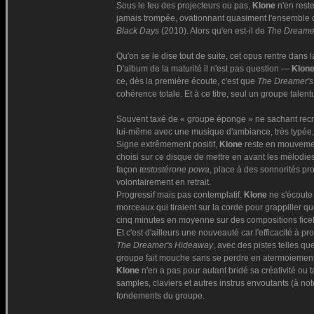
Sous le feu des projecteurs ou pas,
Klone
n'en reste
jamais trompée, ovationnant quasiment l'ensemble 
Black Days
(2010). Alors qu'en est-il de
The Dreame
Qu'on se le dise tout de suite, cet opus rentre dans 
D'album de la maturité il n'est pas question —
Klon
ce, dès la première écoute, c'est que
The Dreamer'
cohérence totale. Et à ce titre, seul un groupe tale
Souvent taxé de « groupe éponge » ne sachant recr
lui-même avec une musique d'ambiance, très typée, 
Signe extrêmement positif,
Klone
reste en mouvement
choisi sur ce disque de mettre en avant les mélodie
façon
testostérone powa
, place à des sonnorités pr
volontairement en retrait.
Progressif mais pas contemplatif.
Klone
ne s'écoute 
morceaux qui tiraient sur la corde pour grappiller q
cinq minutes en moyenne sur des compositions ficelé
Et c'est d'ailleurs une nouveauté car l'efficacité à pr
The Dreamer's Hideaway
, avec des pistes telles qu
groupe fait mouche sans se perdre en atermoiement
Klone
n'en a pas pour autant bridé sa créativité ou 
samples, claviers et autres instrus envoutants (à no
fondements du groupe.