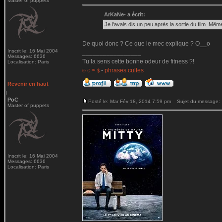
Master of puppets
ArKaNe- a écrit:
Je l'avais dis un peu après la sortie du film. Même
De quoi donc ? Ce que le mec explique ? O__o
Inscrit le: 16 Mai 2004
_________________
Messages: 6636
Tu la sens cette bonne odeur de fitness ?!
Localisation: Paris
-
phrases cultes
© € ™ $
Revenir en haut
PoC
Posté le: Mar Fév 18, 2014 7:59 pm
Sujet du message:
Master of puppets
Inscrit le: 16 Mai 2004
Messages: 6636
Localisation: Paris