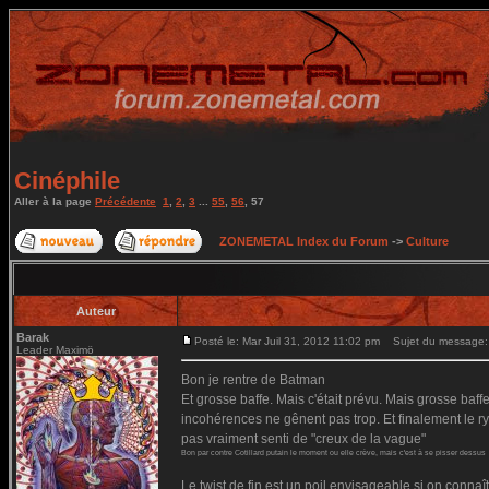
Cinéphile
Aller à la page
Précédente
1
,
2
,
3
...
55
,
56
,
57
ZONEMETAL Index du Forum
->
Culture
Auteur
Barak
Posté le: Mar Juil 31, 2012 11:02 pm
Sujet du message:
Leader Maximö
Bon je rentre de Batman
Et grosse baffe. Mais c'était prévu. Mais grosse baff
incohérences ne gênent pas trop. Et finalement le ryt
pas vraiment senti de "creux de la vague"
Bon par contre Cotillard putain le moment ou elle crève, mais c'est à se pisser dessus
Le twist de fin est un poil envisageable si on connaî