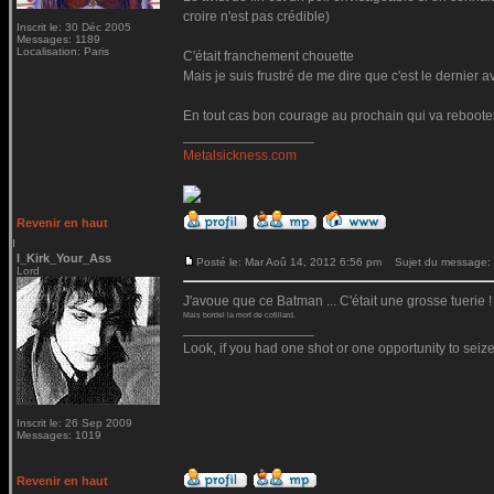
croire n'est pas crédible)
Inscrit le: 30 Déc 2005
Messages: 1189
Localisation: Paris
C'était franchement chouette
Mais je suis frustré de me dire que c'est le dernier 
En tout cas bon courage au prochain qui va rebooter l
_________________
Metalsickness.com
Revenir en haut
I_Kirk_Your_Ass
Posté le: Mar Aoû 14, 2012 6:56 pm
Sujet du message:
Lord
J'avoue que ce Batman ... C'était une grosse tuerie !
Mais bordel la mort de cotillard.
_________________
Look, if you had one shot or one opportunity to seize
Inscrit le: 26 Sep 2009
Messages: 1019
Revenir en haut