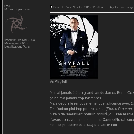
PoC
Posté le: Ven Nov 02, 2012 11:20 am
Sujet du message
Master of puppets
Inscrit le: 16 Mai 2004
Messages: 6636
Localisation: Paris
Vu
Skyfall
Je n'ai jamais été un grand fan de James Bond. Ce 
ça ne m'a jamais trop fait tripper.
Mais depuis le renouvellement de la licence avec
D
Fini l'acteur plat trop propre sur lui (
Pierce Brosnan
s
putain de "meurtrier" bourrin, torturé, qui s'en branle
J'avais donc vraiment bien aimé
Casino Royal
, sup
mais la prestation de
Craig
relevait le tout.