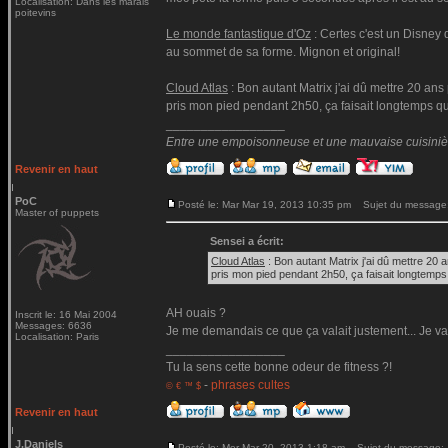
Localisation: Dans les marais
poitevins
Le monde fantastique d'Oz
: Certes c'est un Disney 
au sommet de sa forme. Mignon et original!
Cloud Atlas
: Bon autant Matrix j'ai dû mettre 20 ans 
pris mon pied pendant 2h50, ça faisait longtemps qu
_________________
Entre une empoisonneuse et une mauvaise cuisinière 
Revenir en haut
PoC
Posté le: Mar Mar 19, 2013 10:35 pm
Sujet du message
Master of puppets
Sensei a écrit:
Cloud Atlas
: Bon autant Matrix j'ai dû mettre 20 a
pris mon pied pendant 2h50, ça faisait longtemps
AH ouais ?
Inscrit le: 16 Mai 2004
Messages: 6636
Je me demandais ce que ça valait justement... Je vais
Localisation: Paris
_________________
Tu la sens cette bonne odeur de fitness ?!
-
phrases cultes
© € ™ $
Revenir en haut
J.Daniels
Posté le: Mer Mar 20, 2013 1:18 am
Sujet du message: