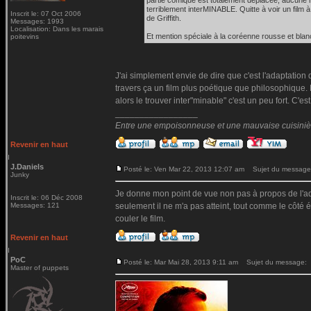
partie comique est totalement déplacée, aucune ré
terriblement interMINABLE. Quitte à voir un film à
Inscrit le: 07 Oct 2006
de Griffith.
Messages: 1993
Localisation: Dans les marais
Et mention spéciale à la coréenne rousse et blan
poitevins
J'ai simplement envie de dire que c'est l'adaptation 
travers ça un film plus poétique que philosophique. 
alors le trouver inter"minable" c'est un peu fort. C'e
_________________
Entre une empoisonneuse et une mauvaise cuisinière 
Revenir en haut
J.Daniels
Posté le: Ven Mar 22, 2013 12:07 am
Sujet du message
Junky
Je donne mon point de vue non pas à propos de l'ada
Inscrit le: 06 Déc 2008
Messages: 121
seulement il ne m'a pas atteint, tout comme le côté 
couler le film.
Revenir en haut
PoC
Posté le: Mar Mai 28, 2013 9:11 am
Sujet du message:
Master of puppets