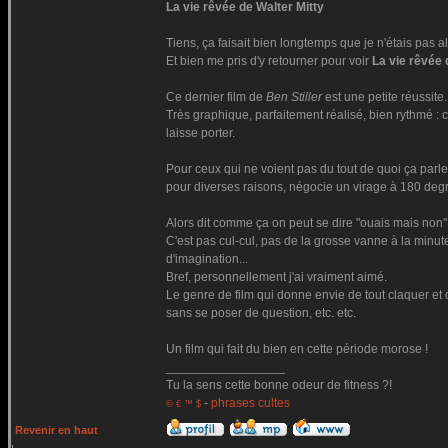
La vie rêvée de Walter Mitty
Tiens, ça faisait bien longtemps que je n'étais pas a
Et bien me pris d'y retourner pour voir
La vie rêvée 
Ce dernier film de
Ben Stiller
est une petite réussite.
Très graphique, parfaitement réalisé, bien rythmé : c'
laisse porter.
Pour ceux qui ne voient pas du tout de quoi ça parl
pour diverses raisons, négocie un virage à 180 degr
Alors dit comme ça on peut se dire "ouais mais non" m
C'est pas cul-cul, pas de la grosse vanne à la minut
d'imagination...
Bref, personnellement j'ai vraiment aimé.
Le genre de film qui donne envie de tout claquer et d
sans se poser de question, etc. etc.
Un film qui fait du bien en cette période morose !
_________________
Tu la sens cette bonne odeur de fitness ?!
-
phrases cultes
© € ™ $
Revenir en haut