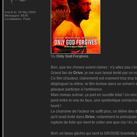
Inscrit le: 16 Mai 2004
Messages: 6636
Localisation: Paris
Vu
Only God Forgives
.
Bon, que les choses soient claires : n'y allez pas c'e
Grand fan de
Drive
, je me suis laissé tenté par ce 
Ce film (d'auteur, clairement) est vraiment trop tro
déglinguer la rétine, le film évolue dans un univers
glauque participe à l'ambiance.
Mais niveau scénar, ça part en sucette total ! Un 
perd entre le vrai du faux, une symbolique omniprése
lourd !
Le charisme de l'acteur ne suffit plus, ce délire des d
qu'il avait évité dans
Drive
, notamment la principale
rupture de folie qui vient te coller une que-cla ! Ici, r
Bref, un beau gâchis qui sent la GROSSE branlette po