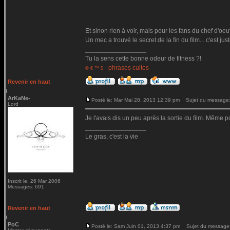
Et sinon rien à voir, mais pour les fans du chef d'oe
Un mec a trouvé le secret de la fin du film... c'est jus
_________________
Tu la sens cette bonne odeur de fitness ?!
-
phrases cultes
© € ™ $
Revenir en haut
ArKaNe-
Posté le: Mar Mai 28, 2013 12:39 pm
Sujet du message
Lord
Je l'avais dis un peu après la sortie du film. Même po
_________________
Le gras, c'est la vie
Inscrit le: 26 Mar 2006
Messages: 691
Revenir en haut
PoC
Posté le: Sam Juin 01, 2013 4:37 pm
Sujet du message