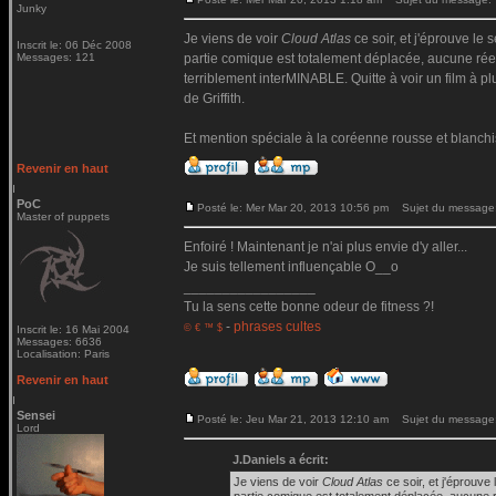
Junky
Je viens de voir
Cloud Atlas
ce soir, et j'éprouve le 
Inscrit le: 06 Déc 2008
Messages: 121
partie comique est totalement déplacée, aucune réell
terriblement interMINABLE. Quitte à voir un film à pl
de Griffith.
Et mention spéciale à la coréenne rousse et blanchi
Revenir en haut
PoC
Posté le: Mer Mar 20, 2013 10:56 pm
Sujet du message
Master of puppets
Enfoiré ! Maintenant je n'ai plus envie d'y aller...
Je suis tellement influençable O__o
_________________
Tu la sens cette bonne odeur de fitness ?!
-
phrases cultes
© € ™ $
Inscrit le: 16 Mai 2004
Messages: 6636
Localisation: Paris
Revenir en haut
Sensei
Posté le: Jeu Mar 21, 2013 12:10 am
Sujet du message
Lord
J.Daniels a écrit:
Je viens de voir
Cloud Atlas
ce soir, et j'éprouve 