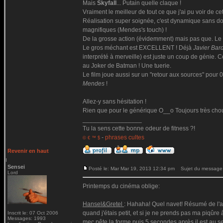
Mais
Skyfall
... Putain quelle claque !
Vraiment le meilleur de tout ce que j'ai pu voir de cet
Réalisation super soignée, c'est dynamique sans donn
magnifiques (Mendes's touch) !
De la grosse action (évidemment) mais pas que. Le d
Le gros méchant est EXCELLENT ! Déjà
Javier Ba
interprété à merveille) est juste un coup de génie. C
au Joker de Batman ! Une tuerie.
Le film joue aussi sur un "retour aux sources" pour 0
Mendes
!
Allez-y sans hésitation !
Rien que pour le générique O__o Toujours très chouet
_________________
Tu la sens cette bonne odeur de fitness ?!
-
phrases cultes
© € ™ $
Revenir en haut
Sensei
Posté le: Mar Mar 19, 2013 12:34 pm
Sujet du message
Lord
Printemps du cinéma oblige:
Hansel&Gretel
: Hahaha! Quel navet! Résumé de l'af
quand j'étais petit, et si je ne prends pas ma piqûr
Inscrit le: 07 Oct 2006
Messages: 1993
mec pête la forme puis 5 secondes après il est au seu