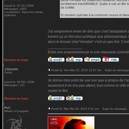
partie comique est totalement déplacée, aucune ré
terriblement interMINABLE. Quitte à voir un film à
Inscrit le: 07 Oct 2006
de Griffith.
Messages: 1993
Localisation: Dans les marais
Et mention spéciale à la coréenne rousse et blan
poitevins
J'ai simplement envie de dire que c'est l'adaptation 
travers ça un film plus poétique que philosophique. 
alors le trouver inter"minable" c'est un peu fort. C'e
_________________
Entre une empoisonneuse et une mauvaise cuisinière 
Revenir en haut
J.Daniels
Posté le: Ven Mar 22, 2013 12:07 am
Sujet du message
Junky
Je donne mon point de vue non pas à propos de l'ada
Inscrit le: 06 Déc 2008
Messages: 121
seulement il ne m'a pas atteint, tout comme le côté 
couler le film.
Revenir en haut
PoC
Posté le: Mar Mai 28, 2013 9:11 am
Sujet du message:
Master of puppets