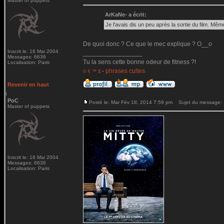
Master of puppets
ArKaNe- a écrit:
Je l'avais dis un peu après la sortie du film. Même
De quoi donc ? Ce que le mec explique ? O__o
Inscrit le: 16 Mai 2004
_________________
Messages: 6636
Tu la sens cette bonne odeur de fitness ?!
Localisation: Paris
-
phrases cultes
© € ™ $
Revenir en haut
PoC
Posté le: Mar Fév 18, 2014 7:59 pm
Sujet du message:
Master of puppets
Inscrit le: 16 Mai 2004
Messages: 6636
Localisation: Paris