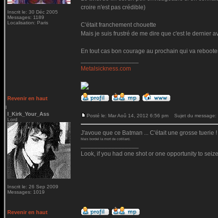
croire n'est pas crédible)
Inscrit le: 30 Déc 2005
Messages: 1189
Localisation: Paris
C'était franchement chouette
Mais je suis frustré de me dire que c'est le dernier 
En tout cas bon courage au prochain qui va rebooter l
_________________
Metalsickness.com
Revenir en haut
I_Kirk_Your_Ass
Posté le: Mar Aoû 14, 2012 6:56 pm
Sujet du message:
Lord
J'avoue que ce Batman ... C'était une grosse tuerie !
Mais bordel la mort de cotillard.
_________________
Look, if you had one shot or one opportunity to seize
Inscrit le: 26 Sep 2009
Messages: 1019
Revenir en haut