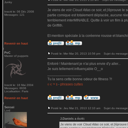
Junky
Je viens de voir
Cloud Atlas
ce soir, et j'éprouve le 
Inscrit le: 06 Déc 2008
Messages: 121
partie comique est totalement déplacée, aucune réell
terriblement interMINABLE. Quitte à voir un film à pl
de Griffith.
Et mention spéciale à la coréenne rousse et blanchi
Revenir en haut
PoC
Posté le: Mer Mar 20, 2013 10:56 pm
Sujet du message
Master of puppets
Enfoiré ! Maintenant je n'ai plus envie d'y aller...
Je suis tellement influençable O__o
_________________
Tu la sens cette bonne odeur de fitness ?!
-
phrases cultes
© € ™ $
Inscrit le: 16 Mai 2004
Messages: 6636
Localisation: Paris
Revenir en haut
Sensei
Posté le: Jeu Mar 21, 2013 12:10 am
Sujet du message
Lord
J.Daniels a écrit:
Je viens de voir
Cloud Atlas
ce soir, et j'éprouve 