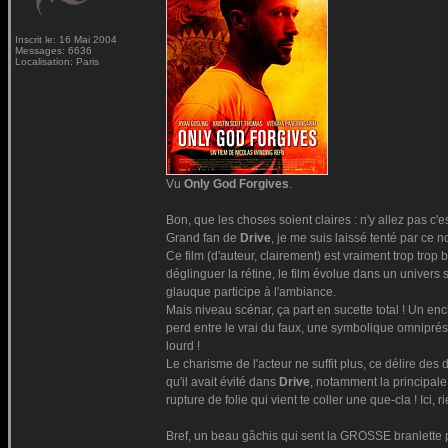
Inscrit le: 16 Mai 2004
Messages: 6636
Localisation: Paris
Vu
Only God Forgives
.
Bon, que les choses soient claires : n'y allez pas c'e
Grand fan de
Drive
, je me suis laissé tenté par ce 
Ce film (d'auteur, clairement) est vraiment trop tro
déglinguer la rétine, le film évolue dans un univers
glauque participe à l'ambiance.
Mais niveau scénar, ça part en sucette total ! Un 
perd entre le vrai du faux, une symbolique omniprése
lourd !
Le charisme de l'acteur ne suffit plus, ce délire des d
qu'il avait évité dans
Drive
, notamment la principale
rupture de folie qui vient te coller une que-cla ! Ici, r
Bref, un beau gâchis qui sent la GROSSE branlette po