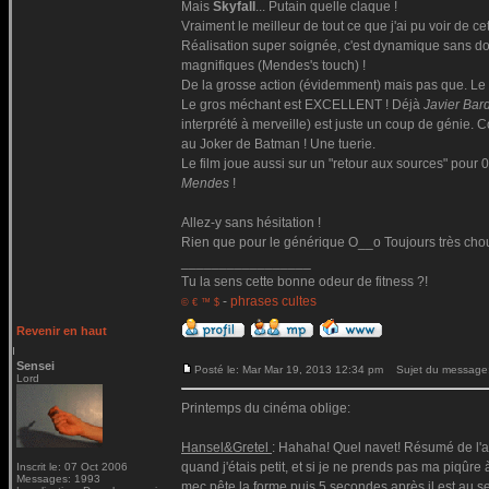
Mais
Skyfall
... Putain quelle claque !
Vraiment le meilleur de tout ce que j'ai pu voir de cet
Réalisation super soignée, c'est dynamique sans donn
magnifiques (Mendes's touch) !
De la grosse action (évidemment) mais pas que. Le d
Le gros méchant est EXCELLENT ! Déjà
Javier Ba
interprété à merveille) est juste un coup de génie. C
au Joker de Batman ! Une tuerie.
Le film joue aussi sur un "retour aux sources" pour 0
Mendes
!
Allez-y sans hésitation !
Rien que pour le générique O__o Toujours très chouet
_________________
Tu la sens cette bonne odeur de fitness ?!
-
phrases cultes
© € ™ $
Revenir en haut
Sensei
Posté le: Mar Mar 19, 2013 12:34 pm
Sujet du message
Lord
Printemps du cinéma oblige:
Hansel&Gretel
: Hahaha! Quel navet! Résumé de l'af
quand j'étais petit, et si je ne prends pas ma piqûr
Inscrit le: 07 Oct 2006
Messages: 1993
mec pête la forme puis 5 secondes après il est au seu