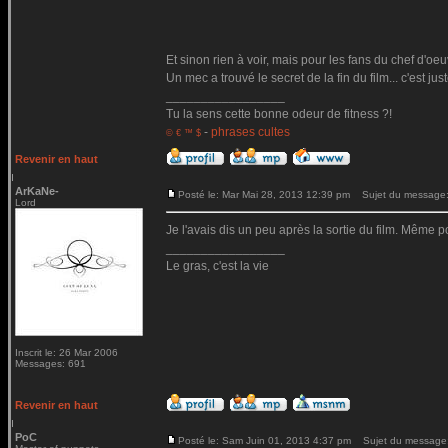
Et sinon rien à voir, mais pour les fans du chef d'oe
Un mec a trouvé le secret de la fin du film... c'est jus
_________________
Tu la sens cette bonne odeur de fitness ?!
-
phrases cultes
© € ™ $
Revenir en haut
ArKaNe-
Posté le: Mar Mai 28, 2013 12:39 pm
Sujet du message
Lord
Je l'avais dis un peu après la sortie du film. Même po
_________________
Le gras, c'est la vie
Inscrit le: 26 Mar 2006
Messages: 691
Revenir en haut
PoC
Posté le: Sam Juin 01, 2013 4:37 pm
Sujet du message