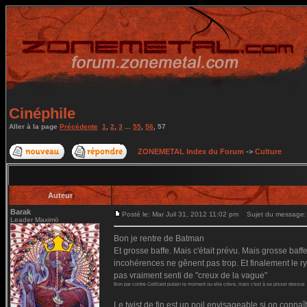
Cinéphile
Aller à la page
Précédente
1
,
2
,
3
...
55
,
56
,
57
ZONEMETAL Index du Forum
->
Culture
Auteur
Barak
Posté le: Mar Juil 31, 2012 11:02 pm
Sujet du message:
Leader Maximö
Bon je rentre de Batman
Et grosse baffe. Mais c'était prévu. Mais grosse baff
incohérences ne gênent pas trop. Et finalement le ryt
pas vraiment senti de "creux de la vague"
Bon par contre Cotillard putain le moment ou elle crève, mais c'est à se pisser dessus
Le twist de fin est un poil envisageable si on connaî