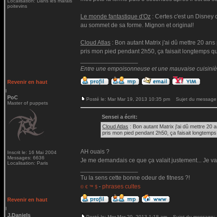
Localisation: Dans les marais
poitevins
Le monde fantastique d'Oz
: Certes c'est un Disney 
au sommet de sa forme. Mignon et original!
Cloud Atlas
: Bon autant Matrix j'ai dû mettre 20 ans 
pris mon pied pendant 2h50, ça faisait longtemps qu
_________________
Entre une empoisonneuse et une mauvaise cuisinière 
Revenir en haut
PoC
Posté le: Mar Mar 19, 2013 10:35 pm
Sujet du message
Master of puppets
Sensei a écrit:
Cloud Atlas
: Bon autant Matrix j'ai dû mettre 20 a
pris mon pied pendant 2h50, ça faisait longtemps
AH ouais ?
Inscrit le: 16 Mai 2004
Messages: 6636
Je me demandais ce que ça valait justement... Je vais
Localisation: Paris
_________________
Tu la sens cette bonne odeur de fitness ?!
-
phrases cultes
© € ™ $
Revenir en haut
J.Daniels
Posté le: Mer Mar 20, 2013 1:18 am
Sujet du message: