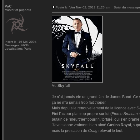
PoC
Posté le: Ven Nov 02, 2012 11:20 am
Sujet du message
Master of puppets
Inscrit le: 16 Mai 2004
Messages: 6636
Localisation: Paris
Vu
Skyfall
Je n'ai jamais été un grand fan de James Bond. Ce 
ça ne m'a jamais trop fait tripper.
Mais depuis le renouvellement de la licence avec
D
Fini l'acteur plat trop propre sur lui (
Pierce Brosnan
s
putain de "meurtrier" bourrin, torturé, qui s'en branle
J'avais donc vraiment bien aimé
Casino Royal
, sup
mais la prestation de
Craig
relevait le tout.