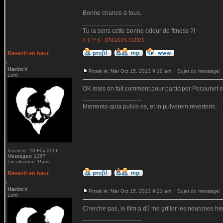
Bonne chance à tous.
_________________
Tu la sens cette bonne odeur de fitness ?!
-
phrases cultes
© € ™ $
Revenir en haut
Hardo'z
Posté le: Mar Oct 15, 2013 9:10 am
Sujet du message:
Lord
OK mais on fait comment pour participer Pocounet en
_________________
Memento quia pulvis es, et in pulverem reverteris.
Inscrit le: 20 Fév 2006
Messages: 1367
Localisation: Paris
Revenir en haut
Hardo'z
Posté le: Mar Oct 15, 2013 9:21 am
Sujet du message:
Lord
Cherche pas, le film a dû me griller les neurones hier.
_________________