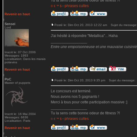
Tu la sens cette bonne odeur de fitness ?!
-
phrases cultes
© € ™ $
Revenir en haut
Sensei
Posté le: Dim Oct 20, 2013 12:22 am
Sujet du message
Lord
J'ai hésité à répondre "Metallica"... Haha
_________________
Entre une empoisonneuse et une mauvaise cuisinière 
Inscrit le: 07 Oct 2006
Messages: 1993
Localisation: Dans les marais
poitevins
Revenir en haut
PoC
Posté le: Dim Oct 20, 2013 9:35 pm
Sujet du message:
Master of puppets
Le concours est terminé.
Nous avons nos 5 gagnants !
Merci à tous pour cette participation massive :]
_________________
Tu la sens cette bonne odeur de fitness ?!
Inscrit le: 16 Mai 2004
Messages: 6636
-
phrases cultes
© € ™ $
Localisation: Paris
Revenir en haut