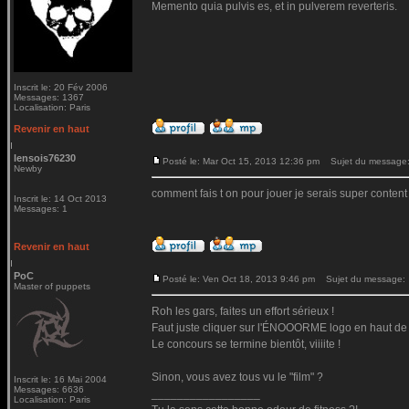
Memento quia pulvis es, et in pulverem reverteris.
Inscrit le: 20 Fév 2006
Messages: 1367
Localisation: Paris
Revenir en haut
lensois76230
Posté le: Mar Oct 15, 2013 12:36 pm
Sujet du message: 
Newby
comment fais t on pour jouer je serais super content
Inscrit le: 14 Oct 2013
Messages: 1
Revenir en haut
PoC
Posté le: Ven Oct 18, 2013 9:46 pm
Sujet du message:
Master of puppets
Roh les gars, faites un effort sérieux !
Faut juste cliquer sur l'ÉNOOORME logo en haut de t
Le concours se termine bientôt, viiiite !
Sinon, vous avez tous vu le "film" ?
Inscrit le: 16 Mai 2004
Messages: 6636
_________________
Localisation: Paris