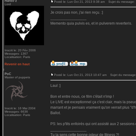
Hardo'z
Posté le: Lun Oct 21, 2013 9:38 am
Sujet du message:
Lord
Je crois pas non, j'ai rien reçu. :]
_________________
Memento quia pulvis es, et in pulverem reverteris.
Inscrit le: 20 Fév 2006
Messages: 1367
Localisation: Paris
Revenir en haut
PoC
Posté le: Lun Oct 21, 2013 10:47 am
Sujet du message
Master of puppets
Laul :]
Bon et entre nous, ce film c'était n'imp !
Le LIVE est exceptionnel ça c'est clair, mais la pse
marrant et je pensais vraiment qu'on verrait plus "d'h
Inscrit le: 16 Mai 2004
Messages: 6636
Ballot.
Localisation: Paris
PS: les p'tits enfoirés qui ont assisté aux 2 session
_________________
Tu la sens cette bonne odeur de fitness ?!