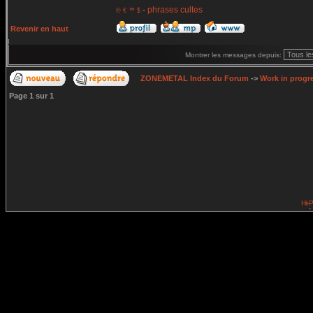
-
phrases cultes
© € ™ $
Revenir en haut
Montrer les messages depuis:
ZONEMETAL Index du Forum
->
Work in progr
Page
1
sur
1