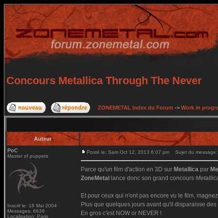
Concours Metallica Through The Never
ZONEMETAL Index du Forum
->
Work in progr
Auteur
PoC
Posté le: Sam Oct 12, 2013 6:07 pm
Sujet du message: 
Master of puppets
Parce qu'un film d'action en 3D sur
Metallica
par
Me
ZoneMetal
lance donc son grand concours
Metalli
Et pour ceux qui n'ont pas encore vu le film, magnez
Plus que quelques jours avant qu'il disparaisse des 
Inscrit le: 16 Mai 2004
Messages: 6636
En gros c'est NOW or NEVER !
Localisation: Paris