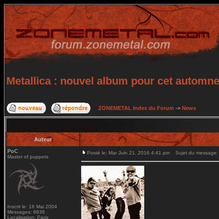
Metallica : nouvel album pour cet automn
ZONEMETAL Index du Forum
->
News
Auteur
PoC
Posté le: Mar Juin 21, 2016 4:41 pm
Sujet du message: M
Master of puppets
Inscrit le: 16 Mai 2004
Messages: 6636
Localisation: Paris