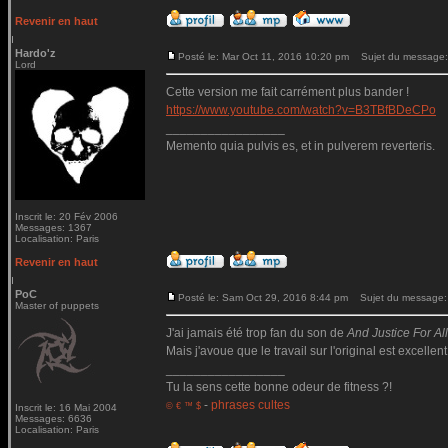
Revenir en haut
Hardo'z
Posté le: Mar Oct 11, 2016 10:20 pm
Sujet du message:
Lord
Cette version me fait carrément plus bander !
https://www.youtube.com/watch?v=B3TBfBDeCPo
_________________
Memento quia pulvis es, et in pulverem reverteris.
Inscrit le: 20 Fév 2006
Messages: 1367
Localisation: Paris
Revenir en haut
PoC
Posté le: Sam Oct 29, 2016 8:44 pm
Sujet du message:
Master of puppets
J'ai jamais été trop fan du son de
And Justice For All.
Mais j'avoue que le travail sur l'original est excellent
_________________
Tu la sens cette bonne odeur de fitness ?!
-
phrases cultes
© € ™ $
Inscrit le: 16 Mai 2004
Messages: 6636
Localisation: Paris