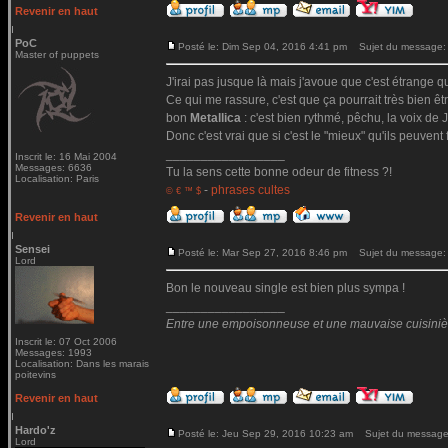
Revenir en haut
PoC
Posté le: Dim Sep 04, 2016 4:41 pm
Sujet du message:
Master of puppets
J'irai pas jusque là mais j'avoue que c'est étrange qu
Ce qui me rassure, c'est que ça pourrait très bien ê
bon
Metallica
: c'est bien rythmé, pêchu, la voix de Ja
Donc c'est vrai que si c'est le "mieux" qu'ils peuvent 
_________________
Inscrit le: 16 Mai 2004
Messages: 6636
Tu la sens cette bonne odeur de fitness ?!
Localisation: Paris
-
phrases cultes
© € ™ $
Revenir en haut
Sensei
Posté le: Mar Sep 27, 2016 8:46 pm
Sujet du message:
Lord
Bon le nouveau single est bien plus sympa !
_________________
Entre une empoisonneuse et une mauvaise cuisinière 
Inscrit le: 07 Oct 2006
Messages: 1993
Localisation: Dans les marais
poitevins
Revenir en haut
Hardo'z
Posté le: Jeu Sep 29, 2016 10:23 am
Sujet du message
Lord