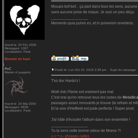
Mouais bof bof... ça part dans tous les sens, aucune c
sans aucune prise de risque. Je suis un peu déçu.
_________________
Memento quia pulvis es, et in pulverem reverteris.
Inscrit le: 20 Fév 2006
Messages: 1367
Localisation: Paris
Revenir en haut
PoC
Posté le: Lun Oct 10, 2016 3:39 pm
Sujet du message:
Master of puppets
T'es dur Hardo'z !
Moth Into Flame
est vraiment pas mal.
C'est vrai qu'on retrouve tous les codes de
Metallic
passages assez innovants je trouve (le refrain et mê
Inscrit le: 16 Mai 2004
Messages: 6636
Et la voix d'Hetfield est juste perfecto ! Super prod.
Localisation: Paris
J'ai hâte d'écouter l'album dans son ensemble !
_________________
Tu la sens cette bonne odeur de fitness ?!
-
phrases cultes
© € ™ $