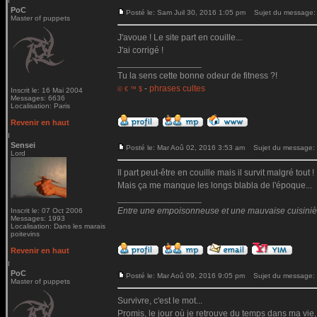
PoC
Posté le: Sam Juil 30, 2016 1:05 pm
Sujet du message:
Master of puppets
J'avoue ! Le site part en couille...
J'ai corrigé !
_________________
Tu la sens cette bonne odeur de fitness ?!
-
phrases cultes
© € ™ $
Inscrit le: 16 Mai 2004
Messages: 6636
Localisation: Paris
Revenir en haut
Sensei
Posté le: Mar Aoû 02, 2016 3:53 am
Sujet du message:
Lord
Il part peut-être en couille mais il survit malgré tout !
Mais ça me manque les longs blabla de l'époque...
_________________
Entre une empoisonneuse et une mauvaise cuisinière 
Inscrit le: 07 Oct 2006
Messages: 1993
Localisation: Dans les marais
poitevins
Revenir en haut
PoC
Posté le: Mar Aoû 09, 2016 9:05 pm
Sujet du message:
Master of puppets
Survivre, c'est le mot...
Promis, le jour où je retrouve du temps dans ma vie,