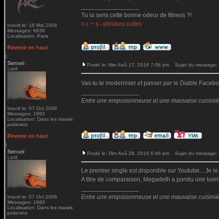
_________________
Tu la sens cette bonne odeur de fitness ?!
-
phrases cultes
© € ™ $
Inscrit le: 16 Mai 2004
Messages: 6636
Localisation: Paris
Revenir en haut
Sensei
Posté le: Mer Aoû 17, 2016 7:08 pm
Sujet du message:
Lord
Vas-tu te moderniser et passer par le Diable Fac
_________________
Entre une empoisonneuse et une mauvaise cuisinière 
Inscrit le: 07 Oct 2006
Messages: 1993
Localisation: Dans les marais
poitevins
Revenir en haut
Sensei
Posté le: Dim Aoû 28, 2016 6:46 pm
Sujet du message:
Lord
Le premier single est disponible sur Youtube... Je le
A titre de comparaison, Megadeth a pondu une tueri
_________________
Entre une empoisonneuse et une mauvaise cuisinière 
Inscrit le: 07 Oct 2006
Messages: 1993
Localisation: Dans les marais
poitevins