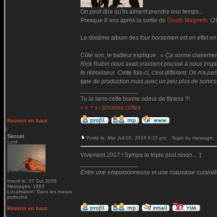
On peut dire qu'ils aiment prendre leur temps...
Presque 8 ans après la sortie de
Death Magnetic
(2
Le dixième album des
four horsemen
est en effet en
Côté son, le batteur explique : «
Ça sonne clairemen
Rick Rubin nous avait vraiment poussé à nous inspire
le rétroviseur. Cette fois-ci, c'est différent. On n'
type de production mais avec un peu plus de sonics
_________________
Tu la sens cette bonne odeur de fitness ?!
-
phrases cultes
© € ™ $
Revenir en haut
Sensei
Posté le: Mar Juil 05, 2016 9:15 pm
Sujet du message:
Lord
Vivement 2017 ! Sympa le triple post sinon... :]
_________________
Entre une empoisonneuse et une mauvaise cuisinière 
Inscrit le: 07 Oct 2006
Messages: 1993
Localisation: Dans les marais
poitevins
Revenir en haut