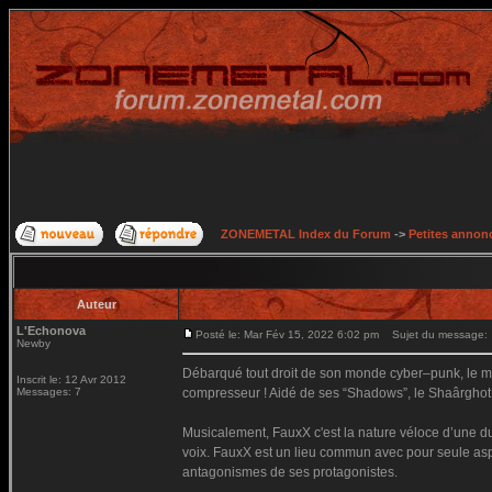
ZONEMETAL Index du Forum
->
Petites annonc
Auteur
L'Echonova
Posté le: Mar Fév 15, 2022 6:02 pm
Sujet du message:
Newby
Débarqué tout droit de son monde cyber–punk, le mo
Inscrit le: 12 Avr 2012
Messages: 7
compresseur ! Aidé de ses “Shadows”, le Shaârghot c
Musicalement, FauxX c'est la nature véloce d’une dua
voix. FauxX est un lieu commun avec pour seule aspi
antagonismes de ses protagonistes.