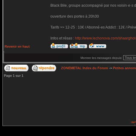
Black Bile, groupe accompagné par nos voisin·e·s de
ouverture des portes à 20h30
Tarifs >> 12-25 : 10€ / Abonné·es Addict : 12€ / Prév
Infos et résas :
http://www.lechonova.com/shaarghot-
Revenir en haut
Montrer les messages depuis:
ZONEMETAL Index du Forum
->
Petites annonc
Page
1
sur
1