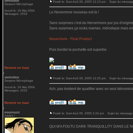
ventoline
Posté le: Sam Aoû 06, 2005 12:13 pm
Sujet du messag
Serpent Nécrophage
Inscrit le: 16 Mai 2004
Le Nevermore nouveau est là !
Messages: 2533
Sans surprises c'est du Nervermore pur jus d'origine
Sans surprises ça rocks maman, mélodique mais ene
Nevermore - Final Product
Puis bordel la pochette est superbe:
Revenir en haut
ventoline
Posté le: Sam Aoû 06, 2005 12:25 pm
Sujet du messag
Serpent Nécrophage
Inscrit le: 16 Mai 2004
Ach, pas évident de qualifier avec un seul dénomina
Messages: 2533
Revenir en haut
nounourz
Posté le: Sam Aoû 06, 2005 2:24 pm
Sujet du message
Addict !
QUI M'A FOUTU DARK TRANQUILLITY DANS LE 
_________________