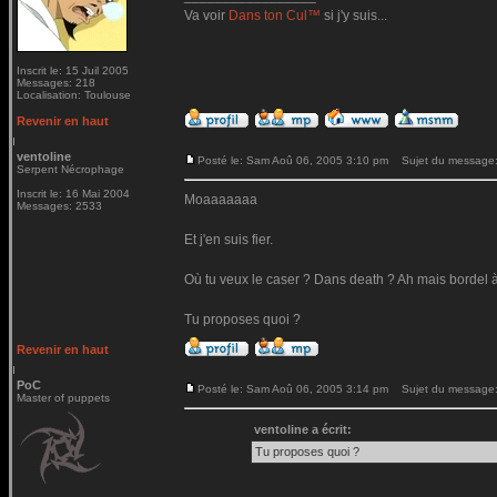
Va voir
Dans ton Cul™
si j'y suis...
Inscrit le: 15 Juil 2005
Messages: 218
Localisation: Toulouse
Revenir en haut
ventoline
Posté le: Sam Aoû 06, 2005 3:10 pm
Sujet du message
Serpent Nécrophage
Inscrit le: 16 Mai 2004
Moaaaaaaa
Messages: 2533
Et j'en suis fier.
Où tu veux le caser ? Dans death ? Ah mais bordel à 
Tu proposes quoi ?
Revenir en haut
PoC
Posté le: Sam Aoû 06, 2005 3:14 pm
Sujet du message
Master of puppets
ventoline a écrit:
Tu proposes quoi ?