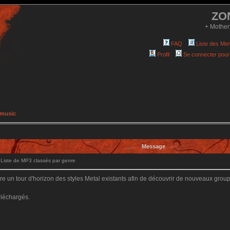
ZO
+ Mother
FAQ
Liste des Me
Profil
Se connecter pour
 music
Message
iste de MP3 classés par genre
ire un tour d'horizon des styles Metal existants afin de découvrir de nouveaux group
éléchargés.