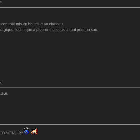
e:
 controlé mis en bouteille au chateau.
rgique, technique à pleurer mais pas chiant pour un sou.
e:
teur.
:
NEO METAL ??