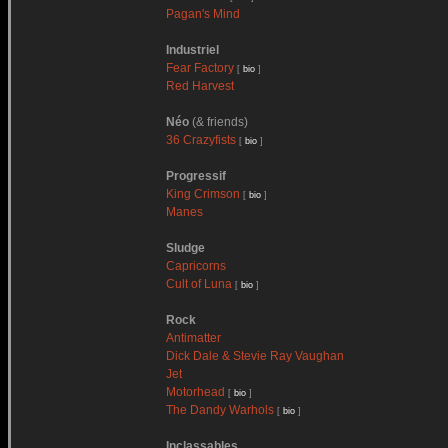
Pagan's Mind
Industriel
Fear Factory
[
bio
]
Red Harvest
Néo
(& friends)
36 Crazyfists
[
bio
]
Progressif
King Crimson
[
bio
]
Manes
Sludge
Capricorns
Cult of Luna
[
bio
]
Rock
Antimatter
Dick Dale & Stevie Ray Vaughan
Jet
Motorhead
[
bio
]
The Dandy Warhols
[
bio
]
Inclassables