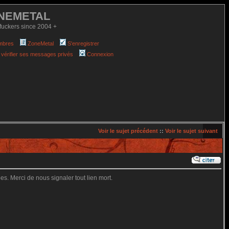
NEMETAL
fuckers since 2004 +
mbres
ZoneMetal
S'enregistrer
 vérifier ses messages privés
Connexion
Voir le sujet précédent
::
Voir le sujet suivant
es. Merci de nous signaler tout lien mort.