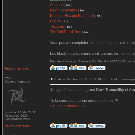
Arcturus
[
bio
]
Devin Townsend
[
bio
]
Dillinger Escape Plan (the)
[
bio
]
Gojira
[
bio
]
Textures
[
bio
]
The Old Dead Tree
[
bio
]
Vous pouvez compléter - ou mettre à jour - cette list
_________________
Les blasts les plus courts sont toujours les meilleurs
Dernière édition par Batiste le Dim Fév 04, 2007 11:31 pm; éd
Revenir en haut
PoC
Posté le: Ven Aoû 05, 2005 11:30 pm
Sujet du message
Master of puppets
J'ai ajouté comme un grand
Dark Tranquillity
et
Am
_________________
Tu la sens cette bonne odeur de fitness ?!
-
phrases cultes
© € ™ $
Inscrit le: 16 Mai 2004
Messages: 6636
Localisation: Paris
Revenir en haut