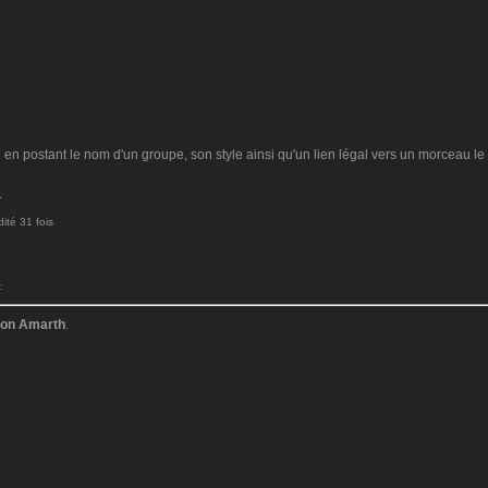
e en postant le nom d'un groupe, son style ainsi qu'un lien légal vers un morceau le 
.
ité 31 fois
:
on Amarth
.