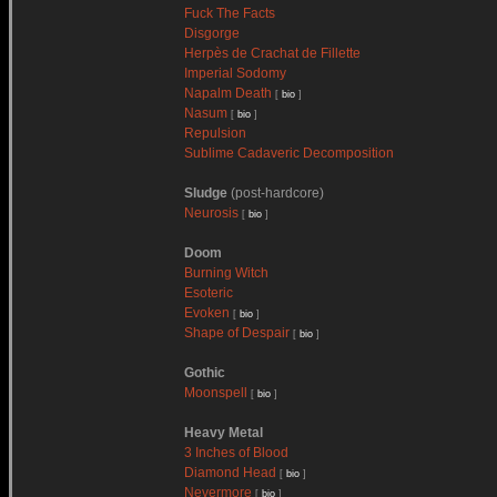
Fuck The Facts
Disgorge
Herpès de Crachat de Fillette
Imperial Sodomy
Napalm Death
[
bio
]
Nasum
[
bio
]
Repulsion
Sublime Cadaveric Decomposition
Sludge
(post-hardcore)
Neurosis
[
bio
]
Doom
Burning Witch
Esoteric
Evoken
[
bio
]
Shape of Despair
[
bio
]
Gothic
Moonspell
[
bio
]
Heavy Metal
3 Inches of Blood
Diamond Head
[
bio
]
Nevermore
[
bio
]