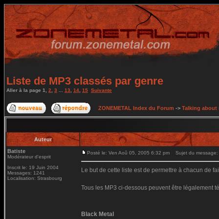
Liste de MP3 classés par genre
Aller à la page
1
,
2
,
3
...
13
,
14
,
15
Suivante
ZONEMETAL Index du Forum
->
Talking about
Auteur
Batiste
Posté le: Ven Aoû 05, 2005 6:32 pm
Sujet du message: L
Modérateur d'esprit
Inscrit le: 19 Juin 2004
Le but de cette liste est de permettre à chacun de fa
Messages: 1241
Localisation: Strasbourg
Tous les MP3 ci-dessous peuvent être légalement t
Black Metal