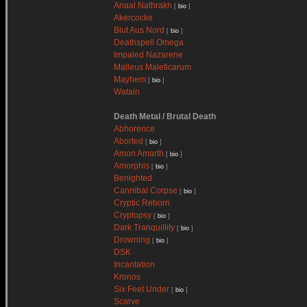
Anaal Nathrakh
[
bio
]
Akercocke
Blut Aus Nord
[
bio
]
Deathspell Omega
Impaled Nazarene
Malleus Maleficarum
Mayhem
[
bio
]
Watain
Death Metal / Brutal Death
Abhorence
Aborted
[
bio
]
Amon Amarth
[
bio
]
Amorphis
[
bio
]
Benighted
Cannibal Corpse
[
bio
]
Cryptic Reborn
Cryptopsy
[
bio
]
Dark Tranquillity
[
bio
]
Drowning
[
bio
]
DSK
Incantation
Kronos
Six Feet Under
[
bio
]
Scarve