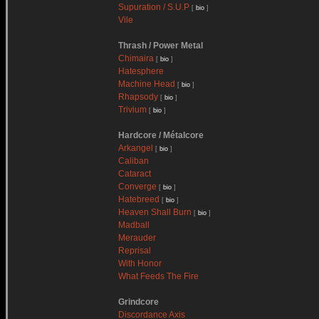
Supuration / S.U.P
[
bio
]
Vile
Thrash / Power Metal
Chimaira
[
bio
]
Hatesphere
Machine Head
[
bio
]
Rhapsody
[
bio
]
Trivium
[
bio
]
Hardcore / Métalcore
Arkangel
[
bio
]
Caliban
Cataract
Converge
[
bio
]
Hatebreed
[
bio
]
Heaven Shall Burn
[
bio
]
Madball
Merauder
Reprisal
With Honor
What Feeds The Fire
Grindcore
Discordance Axis