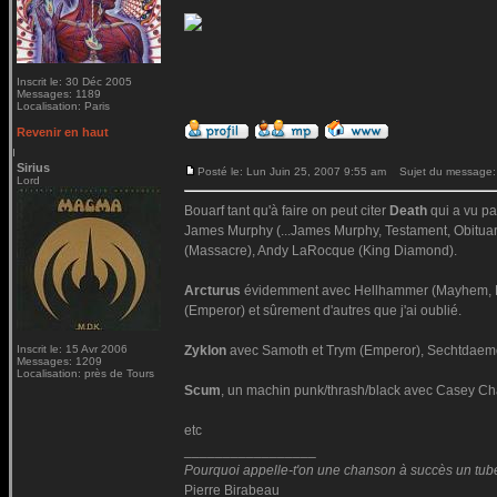
Inscrit le: 30 Déc 2005
Messages: 1189
Localisation: Paris
Revenir en haut
Sirius
Posté le: Lun Juin 25, 2007 9:55 am
Sujet du message:
Lord
Bouarf tant qu'à faire on peut citer
Death
qui a vu pa
James Murphy (...James Murphy, Testament, Obituary.
(Massacre), Andy LaRocque (King Diamond).
Arcturus
évidemment avec Hellhammer (Mayhem, Dim
(Emperor) et sûrement d'autres que j'ai oublié.
Inscrit le: 15 Avr 2006
Zyklon
avec Samoth et Trym (Emperor), Sechtdaemo
Messages: 1209
Localisation: près de Tours
Scum
, un machin punk/thrash/black avec Casey Cha
etc
_________________
Pourquoi appelle-t'on une chanson à succès un tube
Pierre Birabeau