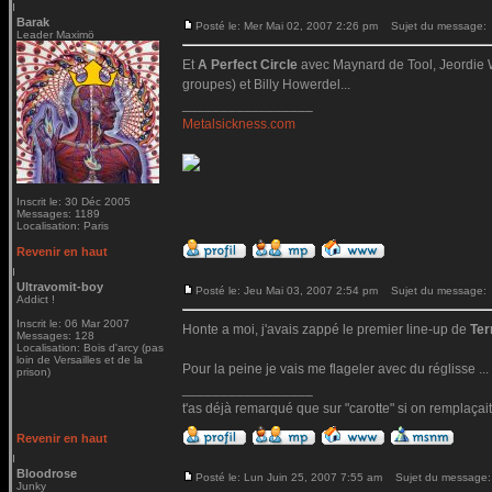
Barak
Posté le: Mer Mai 02, 2007 2:26 pm
Sujet du message:
Leader Maximö
Et
A Perfect Circle
avec Maynard de Tool, Jeordie 
groupes) et Billy Howerdel...
_________________
Metalsickness.com
Inscrit le: 30 Déc 2005
Messages: 1189
Localisation: Paris
Revenir en haut
Ultravomit-boy
Posté le: Jeu Mai 03, 2007 2:54 pm
Sujet du message:
Addict !
Inscrit le: 06 Mar 2007
Honte a moi, j'avais zappé le premier line-up de
Ter
Messages: 128
Localisation: Bois d'arcy (pas
loin de Versailles et de la
Pour la peine je vais me flageler avec du réglisse ...
prison)
_________________
t'as déjà remarqué que sur "carotte" si on remplaçait le 
Revenir en haut
Bloodrose
Posté le: Lun Juin 25, 2007 7:55 am
Sujet du message:
Junky