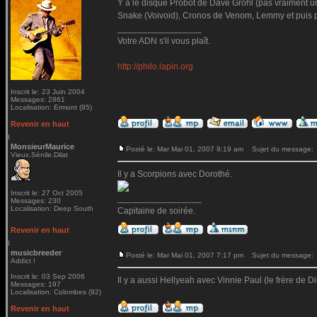
Y a le disque Probot de Dave Grohl (pas vraiment un
Snake (Voivoid), Cronos de Venom, Lemmy et puis ple
_________________
Votre ADN s'il vous plaît.
http://philo.lapin.org
Inscrit le: 23 Juin 2004
Messages: 2861
Localisation: Ermont (95)
Revenir en haut
MonsieurMaurice
Posté le: Mar Mai 01, 2007 9:19 am
Sujet du message:
Vieux.Sénile.Dilat
Il y a Scorpions avec Dorothé.
Inscrit le: 27 Oct 2005
_________________
Messages: 230
Localisation: Deep South
Capitaine de soirée.
Revenir en haut
musicbreeder
Posté le: Mar Mai 01, 2007 7:17 pm
Sujet du message:
Addict !
Inscrit le: 03 Sep 2006
Il y a aussi Hellyeah avec Vinnie Paul (le frère de
Messages: 197
Localisation: Colombes (92)
Revenir en haut