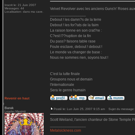
Inscrit le: 21 Juin 2007
Messages: 44
Velvet Revolver avec les anciens Guns'n' Roses aux i
Localisation: dans ma cave.
_________________
Debout ! les damn?s de la terre
Debout ! les for?ats de la faim
La raison tonne en son crat?re :
C?est l??ruption de la fin
Du pass? faisons table rase
Foule esclave, debout ! debout !
Le monde va changer de base :
Nous ne sommes rien, soyons tout !
C'est la lutte finale
Groupons nous et demain
l'Internationale
Sera le genre humain
Revenir en haut
Barak
Posté le: Lun Juin 25, 2007 9:15 am
Sujet du message:
Leader Maximö
Scott Weiland, l'ancien chanteur de Stone Temple Pil
_________________
Metalsickness.com