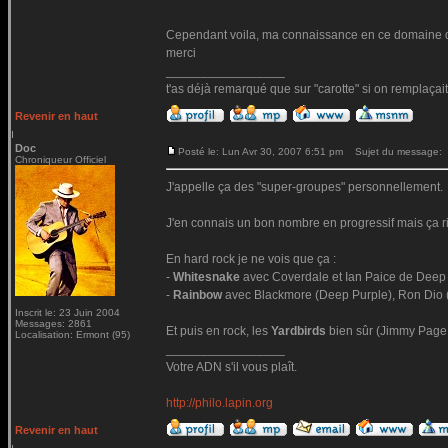
Cependant voila, ma connaissance en ce domaine de
merci
_________________
t'as déjà remarqué que sur "carotte" si on remplaçait le 
Revenir en haut
Doc
Posté le: Lun Avr 30, 2007 6:51 pm
Sujet du message:
Chroniqueur Officiel
J'appelle ça des "super-groupes" personnellement.
J'en connais un bon nombre en progressif mais ça ri
En hard rock je ne vois que ça :
-
Whitesnake
avec Coverdale et Ian Paice de Deep 
-
Rainbow
avec Blackmore (Deep Purple), Ron Dio (
Inscrit le: 23 Juin 2004
Messages: 2861
Et puis en rock, les
Yardbirds
bien sûr (Jimmy Page, 
Localisation: Ermont (95)
_________________
Votre ADN s'il vous plaît.
http://philo.lapin.org
Revenir en haut