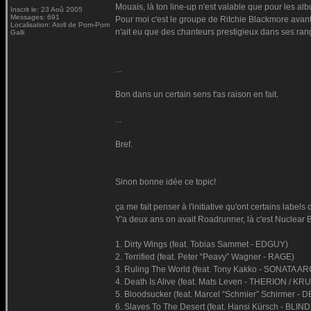
Mouais, là ton line-up n'est valable que pour les alb
Inscrit le: 23 Aoû 2005
Messages: 691
Pour moi c'est le groupe de Ritchie Blackmore avan
Localisation: Atoll de Pom-Pom
n'ait eu que des chanteurs prestigieux dans ses ran
Galli
...
Bon dans un certain sens t'as raison en fait.
...
Bref.
Sinon bonne idée ce topic!
ça me fait penser à l'initiative qu'ont certains labels
Y'a deux ans on avait Roadrunner, là c'est Nuclear Bl
1. Dirty Wings (feat. Tobias Sammet - EDGUY)
2. Terrified (feat. Peter “Peavy” Wagner - RAGE)
3. Ruling The World (feat. Tony Kakko - SONATA A
4. Death Is Alive (feat. Mats Leven - THERION / KR
5. Bloodsucker (feat. Marcel “Schmier” Schirmer 
6. Slaves To The Desert (feat. Hansi Kürsch - BL