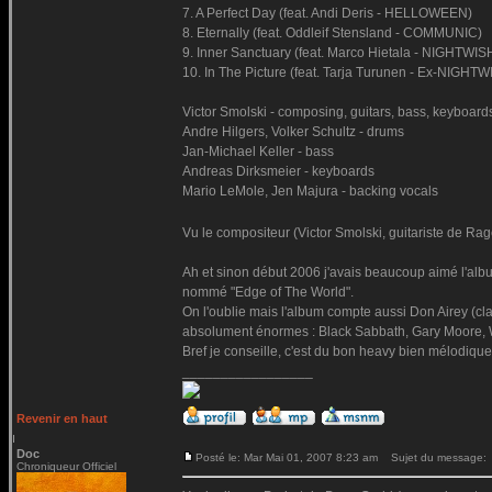
7. A Perfect Day (feat. Andi Deris - HELLOWEEN)
8. Eternally (feat. Oddleif Stensland - COMMUNIC)
9. Inner Sanctuary (feat. Marco Hietala - NIGHTWIS
10. In The Picture (feat. Tarja Turunen - Ex-NIGHTW
Victor Smolski - composing, guitars, bass, keyboard
Andre Hilgers, Volker Schultz - drums
Jan-Michael Keller - bass
Andreas Dirksmeier - keyboards
Mario LeMole, Jen Majura - backing vocals
Vu le compositeur (Victor Smolski, guitariste de Rag
Ah et sinon début 2006 j'avais beaucoup aimé l'alb
nommé "Edge of The World".
On l'oublie mais l'album compte aussi Don Airey (cl
absolument énormes : Black Sabbath, Gary Moore, W
Bref je conseille, c'est du bon heavy bien mélodique
_________________
Revenir en haut
Doc
Posté le: Mar Mai 01, 2007 8:23 am
Sujet du message:
Chroniqueur Officiel