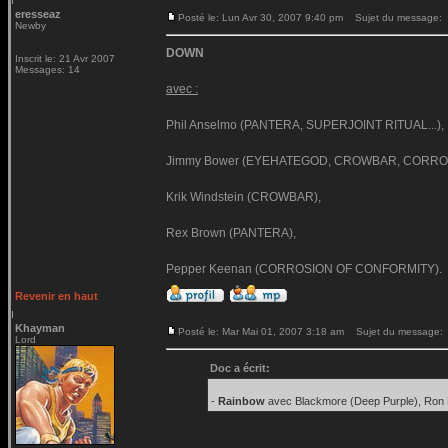
eresseaz
Posté le: Lun Avr 30, 2007 9:40 pm
Sujet du message:
Newby
DOWN
Inscrit le: 21 Avr 2007
Messages: 14
avec :
Phil Anselmo (PANTERA, SUPERJOINT RITUAL...),
Jimmy Bower (EYEHATEGOD, CROWBAR, CORROS
Krik Windstein (CROWBAR),
Rex Brown (PANTERA),
Pepper Keenan (CORROSION OF CONFORMITY).
Revenir en haut
Khayman
Posté le: Mar Mai 01, 2007 3:18 am
Sujet du message:
Lord
Doc a écrit:
-
Rainbow
avec Blackmore (Deep Purple), Ron D