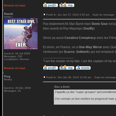
Revenir en haut
Nawak
Posté le: Jeu Jan 07, 2010 4:30 am
Sujet du message:
Addict !
Pas totalement All-Star Band mais
Stone Sour
est p
bien avant) et
Roy Mayorga
(
Soulfly
)
Sinon ya aussi
Cavalera Conspiracy
avec les
Frér
Et sinon, en France, on a
One-Way Mirror
avec
Gui
Verbeuren
(ex
Scarve
,
Soilwork
) qui est remplacé 
Inscrit le: 08 Juil 2009
_________________
Messages: 230
Localisation: Rennes
"I am the master of my fate. I am the captain of my so
Revenir en haut
Prog
Posté le: Ven Jan 08, 2010 12:26 am
Sujet du message
Newby
Doc a écrit:
Inscrit le: 28 Déc 2009
Messages: 16
J'appelle ça des "super-groupes" personnellemen
J'en connais un bon nombre en progressif mais ç