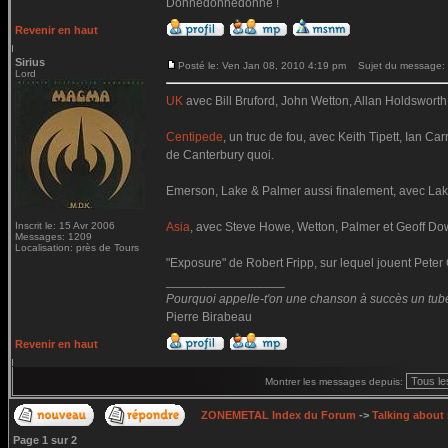
Donnedonnedonne !
Revenir en haut
Sirius
Posté le: Ven Jan 08, 2010 4:19 pm
Sujet du message:
Lord
UK
avec Bill Bruford, John Wetton, Allan Holdsworth
Centipede
, un truc de fou, avec Keith Tipett, Ian C
de Canterbury quoi.
Emerson, Lake & Palmer aussi finalement, avec Lak
Inscrit le: 15 Avr 2006
Asia
, avec Steve Howe, Wetton, Palmer et Geoff Do
Messages: 1209
Localisation: près de Tours
"Exposure" de Robert Fripp, sur lequel jouent Peter 
_________________
Pourquoi appelle-t'on une chanson à succès un tube
Pierre Birabeau
Revenir en haut
Montrer les messages depuis:
ZONEMETAL Index du Forum
->
Talking about
Page
1
sur
2