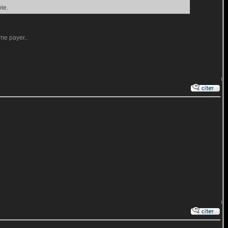
ie.
me payer..