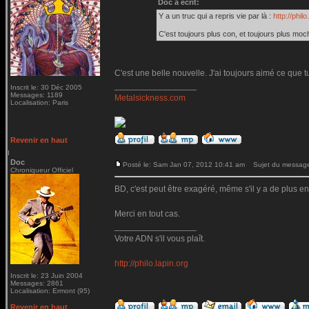
Doc a écrit:
Y a un truc qui a repris vie par là :
http://philo
C'est toujours plus con, et toujours plus moc
C'est une belle nouvelle. J'ai toujours aimé ce que t
_________________
Inscrit le: 30 Déc 2005
Messages: 1189
Metalsickness.com
Localisation: Paris
Revenir en haut
Doc
Posté le: Sam Jan 07, 2012 10:41 am
Sujet du messag
Chroniqueur Officiel
BD, c'est peut être exagéré, même s'il y a de plus en
Merci en tout cas.
_________________
Votre ADN s'il vous plaît.
http://philo.lapin.org
Inscrit le: 23 Juin 2004
Messages: 2861
Localisation: Ermont (95)
Revenir en haut