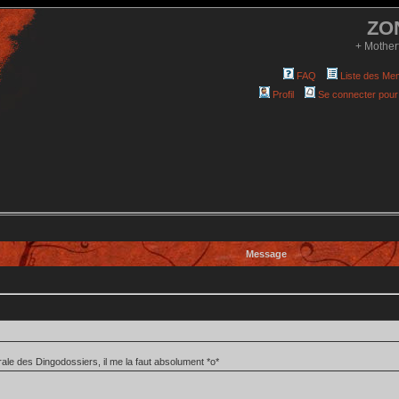
ZO
+ Mother
FAQ
Liste des Me
Profil
Se connecter pour
Message
grale des Dingodossiers, il me la faut absolument *o*