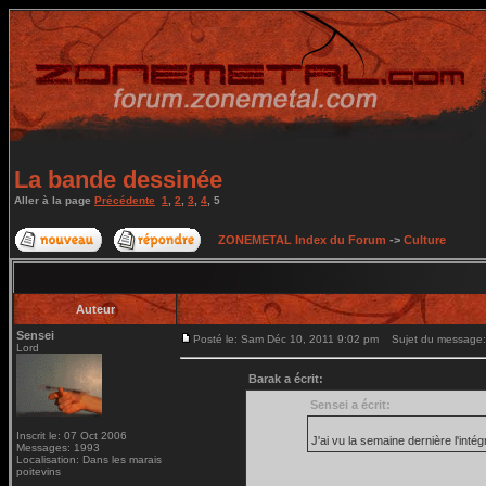
La bande dessinée
Aller à la page
Précédente
1
,
2
,
3
,
4
,
5
ZONEMETAL Index du Forum
->
Culture
Auteur
Sensei
Posté le: Sam Déc 10, 2011 9:02 pm
Sujet du message:
Lord
Barak a écrit:
Sensei a écrit:
Inscrit le: 07 Oct 2006
J'ai vu la semaine dernière l'inté
Messages: 1993
Localisation: Dans les marais
poitevins