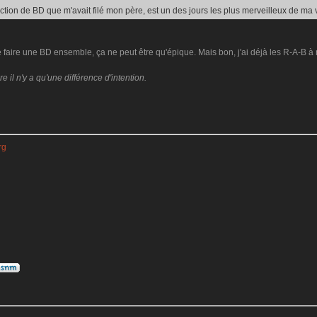
ection de BD que m'avait filé mon père, est un des jours les plus merveilleux de ma v
aire une BD ensemble, ça ne peut être qu'épique. Mais bon, j'ai déjà les R-A-B à 
il n'y a qu'une différence d'intention.
:
rg