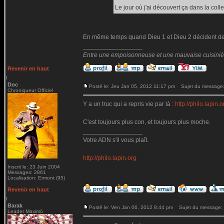
Le jour où j'ai découvert ça dans la coll
En même temps quand Dieu 1 et Dieu 2 décident de f
_________________
Entre une empoisonneuse et une mauvaise cuisinière 
Revenir en haut
Doc
Posté le: Jeu Jan 05, 2012 11:17 pm
Sujet du message
Chroniqueur Officiel
Y a un truc qui a repris vie par là :
http://philo.lapin.o
C'est toujours plus con, et toujours plus moche.
_________________
Votre ADN s'il vous plaît.
http://philo.lapin.org
Inscrit le: 23 Juin 2004
Messages: 2861
Localisation: Ermont (95)
Revenir en haut
Barak
Posté le: Ven Jan 06, 2012 8:44 pm
Sujet du message:
Leader Maximö