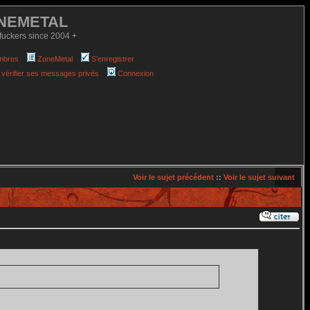
NEMETAL
fuckers since 2004 +
mbres
ZoneMetal
S'enregistrer
 vérifier ses messages privés
Connexion
Voir le sujet précédent
::
Voir le sujet suivant