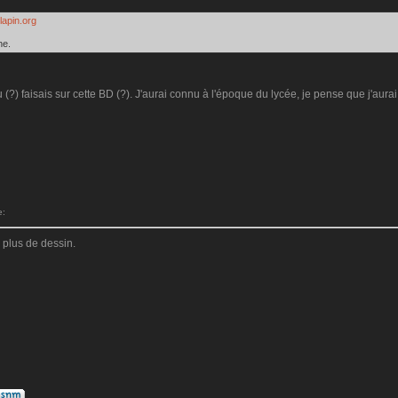
.lapin.org
he.
u (?) faisais sur cette BD (?). J'aurai connu à l'époque du lycée, je pense que j'aur
e:
 plus de dessin.