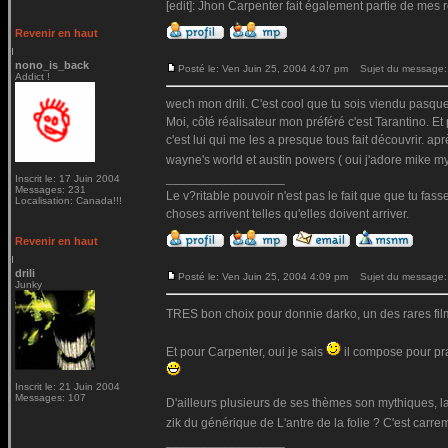
[edit]: Jhon Carpenter fait également partie de mes r
Revenir en haut
nono_is_back
Posté le: Ven Juin 25, 2004 4:07 pm
Sujet du message:
Addict !
wech mon drili. C'est cool que tu sois viendu pasqu
Moi, côté réalisateur mon préféré c'est Tarantino. Et 
c'est lui qui me les a presque tous fait découvrir. après
wayne's world et austin powers ( oui j'adore mike m
_________________
Inscrit le: 17 Juin 2004
Messages: 231
Le v?ritable pouvoir n'est pas le fait que que tu fas
Localisation: Canada!!!
choses arrivent telles qu'elles doivent arriver.
Revenir en haut
drili
Posté le: Ven Juin 25, 2004 4:09 pm
Sujet du message:
Junky
TRES bon choix pour donnie darko, un des rares films
Et pour Carpenter, oui je sais
il compose pour pra
Inscrit le: 21 Juin 2004
Messages: 107
D'ailleurs plusieurs de ses thèmes son mythiques, la 
zik du générique de L'antre de la folie ? C'est carreme
_________________