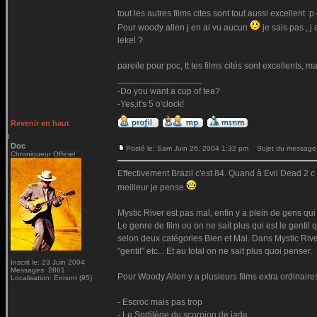
tout les autres films cites sont tout aussi excellent :p 
Pour woody allen j en ai vu aucun
je sais pas , 
lekel ?
pareile pour poc, tt tes films cités sont excellents, mai
_________________
-Do you want a cup of tea?
-Yes,it's 5 o'clock!
Revenir en haut
Doc
Posté le: Sam Juin 26, 2004 1:32 pm
Sujet du message:
Chroniqueur Officiel
Effectivement Brazil c'est 84. Quand à Evil Dead 2 
meilleur je pense
Mystic River est pas mal, enfin y a plein de gens qui
Le genre de film ou on ne sait plus qui est le gentil
selon deux catégories Bien et Mal. Dans Mystic Riv
"gentil" etc... Et au total on ne sait plus quoi penser.
Inscrit le: 23 Juin 2004
Messages: 2861
Pour Woody Allen y a plusieurs films extra ordinaires
Localisation: Ermont (95)
- Escroc mais pas trop
- Le Sortilège du scorpion de jade