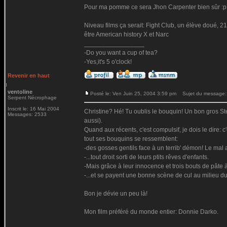
Pour ma pomme ce sera Jhon Carpenter bien sûr :p T
Niveau films ça serait: Fight Club, un élève doué, 
être American history X et Narc
_________________
-Do you want a cup of tea?
-Yes,it's 5 o'clock!
Revenir en haut
ventoline
Posté le: Ven Juin 25, 2004 3:59 pm
Sujet du message:
Serpent Nécrophage
Inscrit le: 16 Mai 2004
Christine? Hé! Tu oublis le bouquin! Un bon gros 
Messages: 2533
aussi).
Quand aux récents, c'est compulsif, je dois le dire: 
tout ses bouquins se ressemblent:
-des gosses gentils face à un terrib' démon! Le mal a
-...tout droit sorti de leurs ptits rêves d'enfants.
-Mais grâce à leur innocence et trois bouts de pâte à 
-...et se payent une bonne scène de cul au milieu d
Bon je dévie un peu là!
Mon film préféré du monde entier: Donnie Darko.