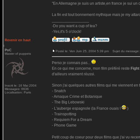
"En Allemagne je suis un artiste,en france je sui un c
La fin est tout bonnement mythique mais je my attard
_________________
-Do you want a cup of tea?
-Yes,it's 5 o'clock!
Revenir en haut
PoC
Posté le: Ven Juin 25, 2004 5:39 pm
Sujet du message:
Master of puppets
Perso je connais pas...
En ce qui me concerne, mon film préféré reste
Fight
d'ailleurs vraiment réussi.
Sinon j'ai quelques autres films qui me viennent en
Inscrit le: 16 Mai 2004
Messages: 6636
- Snatch
Localisation: Paris
- Arnaque Crime et Botanique
- The Big Lebowski
- L'auberge espagnole (la France ouais !
)
- Trainspotting
- Requiem For a Dream
- Phone Game
Petit coup de coeur pour deux films que j'ai vu rec