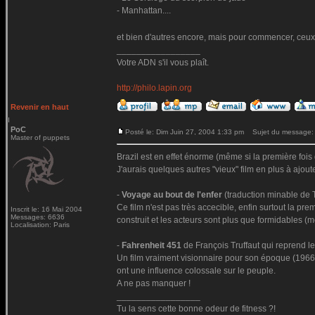
- Manhattan....
et bien d'autres encore, mais pour commencer, ceux
_________________
Votre ADN s'il vous plaît.
http://philo.lapin.org
Revenir en haut
PoC
Posté le: Dim Juin 27, 2004 1:33 pm
Sujet du message:
Master of puppets
Brazil est en effet énorme (même si la première fois que
J'aurais quelques autres "vieux" film en plus à ajouter
-
Voyage au bout de l'enfer
(traduction minable de 
Ce film n'est pas très accecible, enfin surtout la pr
Inscrit le: 16 Mai 2004
Messages: 6636
construit et les acteurs sont plus que formidables
Localisation: Paris
-
Fahrenheit 451
de François Truffaut qui reprend le
Un film vraiment visionnaire pour son époque (1966) 
ont une influence colossale sur le peuple.
A ne pas manquer !
_________________
Tu la sens cette bonne odeur de fitness ?!