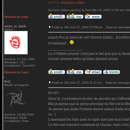
-
phrases cultes
© € ™ $
Dernière édition par PoC le Sam Mar 19, 2005 12:04 am; édit
Revenir en haut
nono_is_back
Posté le: Dim Juin 27, 2004 10:59 pm
Sujet du message
Addict !
ouach Poc je viens de voir Donnie Darko... Excellent ce
m'expliquer...
_________________
Le v?ritable pouvoir n'est pas le fait que que tu fas
choses arrivent telles qu'elles doivent arriver.
Inscrit le: 17 Juin 2004
Messages: 231
Localisation: Canada!!!
Revenir en haut
PoC
Posté le: Dim Juin 27, 2004 11:11 pm
Sujet du message
Master of puppets
Eh eh !
Alors là, y'a plusieurs écoles de pensés qui s'affront
Moi je pense que le perso principal du film est la fill
Je pense que toute l'histoire tourne autour d'elle et
vu...)
Inscrit le: 16 Mai 2004
Messages: 6636
Cependant les trips avec le lapin sont pas tout à fait 
Localisation: Paris
Ce film est vraiment complexe je l'avoue, mais c'est 