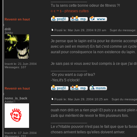
_________________
Tu la sens cette bonne odeur de fitness ?!
-
phrases cultes
© € ™ $
Revenir en haut
drili
Posté le: Mar Juin 29, 2004 9:20 am
Sujet du message:
Junky
Je pense que le lapin est la pour ke donnie accompli
avec un oeil en moins!) En fait c'est comme un cycle, si
aurait pour conséquence la non existence du lapin.
Je sais pas si vous avez tout compris à ce que j'ai di
Inscrit le: 21 Juin 2004
Messages: 107
_________________
-Do you want a cup of tea?
-Yes,it's 5 o'clock!
Revenir en haut
nono_is_back
Posté le: Mar Juin 29, 2004 10:25 am
Sujet du message
Addict !
ouah non drili on a rien pigé! Et puis y a aussi plein 
zarb qui méritent de revoir le film plusieurs fois.
_________________
Le v?ritable pouvoir n'est pas le fait que que tu fas
choses arrivent telles qu'elles doivent arriver.
Inscrit le: 17 Juin 2004
Messages: 231