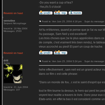
-Do you want a cup of tea?
-Yes,it's 5 o'clock!
Revenir en haut
ventoline
Posté le: Ven Juin 25, 2004 4:18 pm
Sujet du message:
Serpent Nécrophage
Inscrit le: 16 Mai 2004
Arf tu m'étonnes, quand je pense que je l'ai vu sur
Messages: 2533
Au passage, Sam Neil y est excellent!
Les trois choses que j'ai le plus appréciées dans ce f
de compte, c'est vraiment très bien rendu), le tableau
vieux accroché au pied! Et pan! un coup de hache.
Revenir en haut
drili
Posté le: Ven Juin 25, 2004 5:24 pm
Sujet du message:
Junky
hehe effectivement , sam neil est un grand acteur 
dans ce film c est cette phrase:
"Dans un monde de fou , c est le saint d'esprit qui e
Inscrit le: 21 Juin 2004
Messages: 107
tout le film tourne la dessus, le hero qui perd les pe
voyent leur realite a travers le livre. Donc pour eux 
Etats-unis: en effet la bas il est consideré comme un 