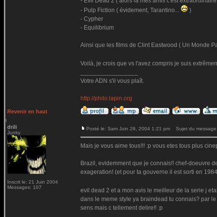
- Evil Dead 2 ( alors là mes amis c'est extraordinaire 
- Pulp Fiction ( évidement, Tarantino...
)
- Cypher
- Equilibrium
Ainsi que les films de Clint Eastwood ( Un Monde Pa
Voilà, je crois que vs l'avez compris je suis extrêm
_________________
Votre ADN s'il vous plaît.
http://philo.lapin.org
Revenir en haut
drili
Posté le: Sam Juin 26, 2004 1:21 pm
Sujet du message
Junky
Mais je vous aime tous!!! :p vous etes tous plus cinep
Brazil, evidemment que je connais!! chef-doeuvre de te
exageration! (et pour ta gouverne il est sorti en 198
Inscrit le: 21 Juin 2004
Messages: 107
evil dead 2 et a mon avis le meilleur de la serie j et
dans le meme style ya braindead tu connais? par le 
sens mais c tellement delire!! :p