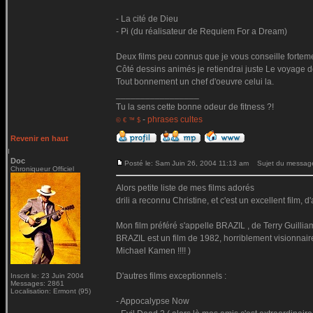
- La cité de Dieu
- Pi (du réalisateur de Requiem For a Dream)
Deux films peu connus que je vous conseille fortem
Côté dessins animés je retiendrai juste Le voyage d
Tout bonnement un chef d'oeuvre celui la.
_________________
Tu la sens cette bonne odeur de fitness ?!
-
phrases cultes
© € ™ $
Revenir en haut
Doc
Posté le: Sam Juin 26, 2004 11:13 am
Sujet du message
Chroniqueur Officiel
Alors petite liste de mes films adorés
drili a reconnu Christine, et c'est un excellent film,
Mon film préféré s'appelle BRAZIL , de Terry Guilliam
BRAZIL est un film de 1982, horriblement visionnaire,
Michael Kamen !!!! )
D'autres films exceptionnels :
Inscrit le: 23 Juin 2004
Messages: 2861
Localisation: Ermont (95)
- Appocalypse Now