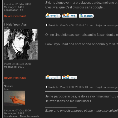
J'viens d'envoyer ma prestation, gardez moi une pl
Inscrit le: 01 Mar 2008
Messages: 1497
C'est vrai que c'est plus dur sans google...
Localisation: 55
Revenir en haut
I_Kirk_Your_Ass
Posté le: Ven Oct 08, 2010 4:51 pm
Sujet du message
Lord
Oh ne t'inquiète pas, connaissant le faisan dont a e
_________________
Look, if you had one shot or one opportunity to seiz
Inscrit le: 26 Sep 2009
Messages: 1019
Revenir en haut
Sensei
Posté le: Ven Oct 08, 2010 5:13 pm
Sujet du message
Lord
Je ne participerai pas, je dois savoir maximum... 3
Je m'abstiens de me ridiculiser !
_________________
Entre une empoisonneuse et une mauvaise cuisinière
Inscrit le: 07 Oct 2006
Messages: 1993
Localisation: Dans les marais