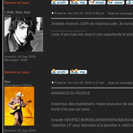
Revenir en haut
I_Kirk_Your_Ass
Posté le: Ven Oct 08, 2010 4:06 pm
Sujet du message
Lord
J'estime environs 100% de réponse juste. Je connais
_________________
Look, if you had one shot or one opportunity to seiz
Inscrit le: 26 Sep 2009
Messages: 1019
Revenir en haut
Doc
Posté le: Ven Oct 08, 2010 4:17 pm
Sujet du message
Chroniqueur Officiel
ANNONCE AU PEUPLE
Avant tout, dès maintenant, n'ayez plus peur de part
honte n'ira pas sur vous.
Ensuite VERIFIEZ BORDELDEMERDENOMD4UNCHIEN q
"réponse 13" pour répondre à la question 4, merci 
Inscrit le: 23 Juin 2004