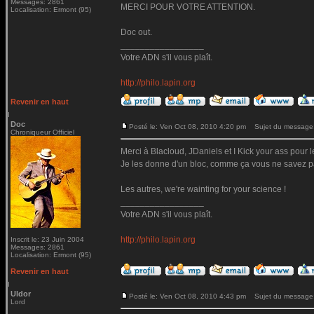
Messages: 2861
MERCI POUR VOTRE ATTENTION.
Localisation: Ermont (95)
Doc out.
_________________
Votre ADN s'il vous plaît.
http://philo.lapin.org
Revenir en haut
Doc
Posté le: Ven Oct 08, 2010 4:20 pm
Sujet du message
Chroniqueur Officiel
Merci à Blacloud, JDaniels et I Kick your ass pour le
Je les donne d'un bloc, comme ça vous ne savez pas 
Les autres, we're wainting for your science !
_________________
Votre ADN s'il vous plaît.
http://philo.lapin.org
Inscrit le: 23 Juin 2004
Messages: 2861
Localisation: Ermont (95)
Revenir en haut
Uldor
Posté le: Ven Oct 08, 2010 4:43 pm
Sujet du message
Lord