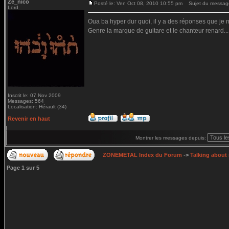
Ze_nico
Posté le: Ven Oct 08, 2010 10:55 pm
Sujet du messag
Lord
Oua ba hyper dur quoi, il y a des réponses que j
Genre la marque de guitare et le chanteur renard...
Inscrit le: 07 Nov 2009
Messages: 564
Localisation: Hérault (34)
Revenir en haut
Montrer les messages depuis:
ZONEMETAL Index du Forum
->
Talking about
Page
1
sur
5