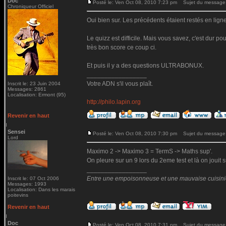
Doc
Posté le: Ven Oct 08, 2010 7:23 pm
Sujet du message
Chroniqueur Officiel
Oui bien sur. Les précédents étaient restés en lign
Le quizz est difficile. Mais vous savez, c'est dur po
très bon score ce coup ci.
Et puis il y a des questions ULTRABONUX.
_________________
Votre ADN s'il vous plaît.
Inscrit le: 23 Juin 2004
Messages: 2861
Localisation: Ermont (95)
http://philo.lapin.org
Revenir en haut
Sensei
Posté le: Ven Oct 08, 2010 7:30 pm
Sujet du message
Lord
Maximo 2 -> Maximo 3 = TermS -> Maths sup'.
On pleure sur un 9 lors du 2eme test et là on jouit su
_________________
Entre une empoisonneuse et une mauvaise cuisinière
Inscrit le: 07 Oct 2006
Messages: 1993
Localisation: Dans les marais
poitevins
Revenir en haut
Doc
Posté le: Ven Oct 08, 2010 7:31 pm
Sujet du message