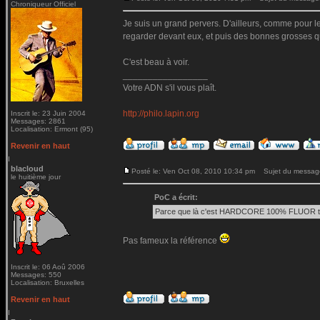
Chroniqueur Officiel
Je suis un grand pervers. D'ailleurs, comme pour l
regarder devant eux, et puis des bonnes grosses qu
C'est beau à voir.
_________________
Votre ADN s'il vous plaît.
http://philo.lapin.org
Inscrit le: 23 Juin 2004
Messages: 2861
Localisation: Ermont (95)
Revenir en haut
blacloud
Posté le: Ven Oct 08, 2010 10:34 pm
Sujet du messag
le huitième jour
PoC a écrit:
Parce que là c'est HARDCORE 100% FLUOR ton
Pas fameux la référence
Inscrit le: 06 Aoû 2006
Messages: 550
Localisation: Bruxelles
Revenir en haut