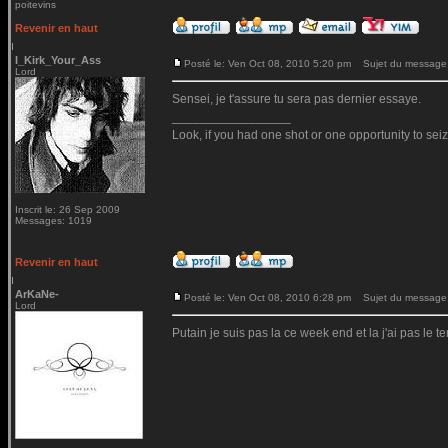
poitevins
Revenir en haut
I_Kirk_Your_Ass
Posté le: Ven Oct 08, 2010 5:20 pm
Sujet du message
Lord
Sensei, je t'assure tu sera pas dernier essaye.
_________________
Look, if you had one shot or one opportunity to seiz
Inscrit le: 26 Sep 2009
Messages: 1019
Revenir en haut
ArKaNe-
Posté le: Ven Oct 08, 2010 6:28 pm
Sujet du message
Lord
Putain je suis pas la ce week end et la j'ai pas le te