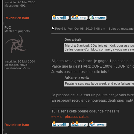
Inscrit le: 26 Mar 2006
Messages: 691
Revenir en haut
PoC
Posté le: Ven Oct 08, 2010 7:08 pm
Sujet du message
Master of puppets
Doc a écrit:
Merci à Blacloud, JDaniels et I Kick your ass pou
Je les donne d'un bloc, comme ça vous ne savez 
Si je trouve le gros faisan, je gagne 1 point de plus
Inscrit le: 16 Mai 2004
Messages: 6636
Parce que là c'est HARDCORE 100% FLUOR ton qu
Localisation: Paris
Je vais pas aller très loin cette fois !
ArKane- a écrit:
Putain je suis pas la ce week end et la j'ai pas le
Je propose de le laisser un peu trainer, je vais fai
En espérant recruter de nouveaux déglingos mEt
_________________
Tu la sens cette bonne odeur de fitness ?!
-
phrases cultes
© € ™ $
Revenir en haut