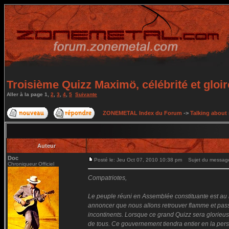
Troisième Quizz Maximö, célébrité et gloir
Aller à la page
1
,
2
,
3
,
4
,
5
Suivante
ZONEMETAL Index du Forum
->
Talking about
Auteur
Doc
Posté le: Jeu Oct 07, 2010 10:38 pm
Sujet du message: 
Chroniqueur Officiel
Compatriotes,
Le peuple réuni en Assemblée constituante est au mo
annoncer que nous allons retrouver flamme et passion
incontinents. Lorsque ce grand Quizz sera glorieu
de tous. Ce gouvernement tiendra entier en la pers