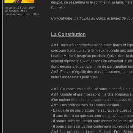
peuple, ne ressentira ni le sommeil ni la faim, mais 
l'éternité.
Inscrit le: 23 Juin 2004
Messages: 2861
Localisation: Ermont (95)
Compatriotes, participez au Quizz, et tentez de vous
La Constitution
Art1
. Tous les Zonemetaleux naissent libres et ég
concours (celui qui aura le mieux répondu aux ques
Leader Maximö jusqu’au prochain Quizz, dont la date
doivent répondre aux questions en envoyant leurs r
donc nécessiare. La date limite de participation est
Art2
. En cas d’égalité des plus forts scores, la po
autres assassinats politiques.
Art3
. Ce concours est réalisé sous le contrôle d’h
Art4
. Google et assimilés sont interdits. Répondre
d’un moteur de recherche, vaudra comme aveu de tr
Art5
. Des prérogatives du Leader Maximö :
- La qualité de ses blagues ne saurait être questio
- Il aura droit à ce que son nom soit gravé dans l
- Il pourra sans se justifier faire montre de toute 
- Il pourra sans se justifier contrevenir aux règles
Art6
. Les précédents Leader Maximö : Frère Sirius