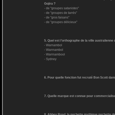
Gojira ?
- de "groupes satanistes"
- de "groupes de tarrés"
- de "gros faisans"
- de "groupes délicieux"
5. Quel est l'orthographe de la ville australienne
- Warnambol
- Warrnambol
- Warrnambool
- Sydney
6. Pour quelle fonction fut recruté Bon Scott d
7. Quelle marque est connue pour commercialiser
8. Abbey Road, la pochette mythique pochette d