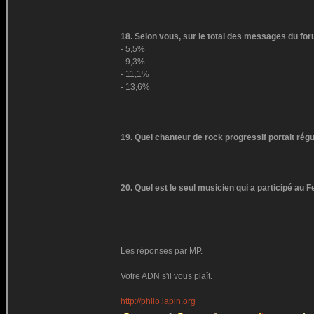
18. Selon vous, sur le total des messages du fo
- 5,5%
- 9,3%
- 11,1%
- 13,6%
19. Quel chanteur de rock progressif portait ré
20. Quel est le seul musicien qui a participé au 
Les réponses par MP.
_________________
Votre ADN s'il vous plaît.
http://philo.lapin.org