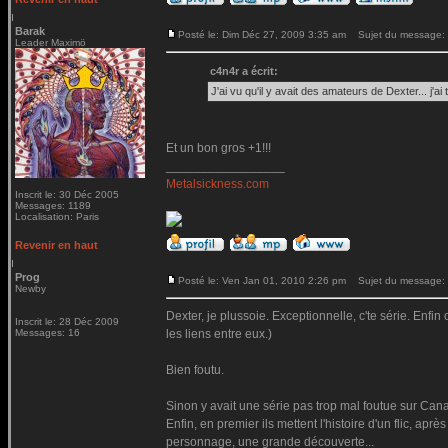
Barak
Posté le: Dim Déc 27, 2009 3:35 am
Sujet du message:
Leader Maximö
c4n4r a écrit:
J'ai vu qu'il y avait des amateurs de Dexter... j'ai
Et un bon gros +1!!!
_________________
Metalsickness.com
Inscrit le: 30 Déc 2005
Messages: 1189
Localisation: Paris
Revenir en haut
Prog
Posté le: Ven Jan 01, 2010 2:26 pm
Sujet du message:
Newby
Dexter, je plussoie. Exceptionnelle, c'te série. Enfin
Inscrit le: 28 Déc 2009
Messages: 16
les liens entre eux.)
Bien foutu.
Sinon y avait une série pas trop mal foutue sur Canal
Enfin, en premier ils mettent l'histoire d'un flic, ap
personnage, une grande découverte...