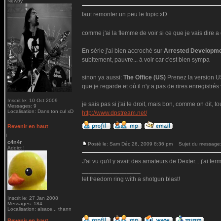
Newby
faut remonter un peu le topic xD
comme j'ai la flemme de voir si ce que je vais dire a d
En série j'ai bien accroché sur
Arrested Developm
subitement, pauvre... à voir car c'est bien sympa
sinon ya aussi:
The Office (US)
Prenez la version US 
que je regarde et où il n'y a pas de rires enregistrés
Inscrit le: 10 Oct 2009
je sais pas si j'ai le droit, mais bon, comme on dit, to
Messages: 9
Localisation: Dans ton cul xD
http://www.dpstream.net/
Revenir en haut
c4n4r
Posté le: Sam Déc 26, 2009 8:36 pm
Sujet du message
Addict !
J'ai vu qu'il y avait des amateurs de Dexter... j'ai ter
_________________
let freedom ring with a shotgun blast!
Inscrit le: 27 Jan 2008
Messages: 184
Localisation: alsace... thann
Revenir en haut