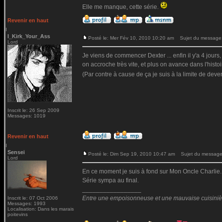
Elle me manque, cette série.
Revenir en haut
I_Kirk_Your_Ass
Posté le: Mer Fév 10, 2010 10:20 am
Sujet du message
Lord
Je viens de commencer Dexter ... enfin il y'a 4 jours, 
on accroche très vite, et plus on avance dans l'histo
(Par contre à cause de ça je suis à la limite de deve
Inscrit le: 26 Sep 2009
Messages: 1019
Revenir en haut
Sensei
Posté le: Dim Sep 19, 2010 10:47 am
Sujet du message
Lord
En ce moment je suis à fond sur Mon Oncle Charlie.
Série sympa au final.
_________________
Entre une empoisonneuse et une mauvaise cuisinière 
Inscrit le: 07 Oct 2006
Messages: 1993
Localisation: Dans les marais
poitevins