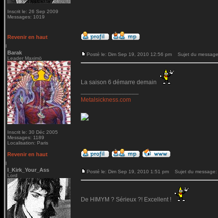
Inscrit le: 26 Sep 2009
Messages: 1019
Revenir en haut
Barak
Posté le: Dim Sep 19, 2010 12:56 pm
Sujet du message
Leader Maximö
La saison 6 démarre demain
_________________
Metalsickness.com
Inscrit le: 30 Déc 2005
Messages: 1189
Localisation: Paris
Revenir en haut
I_Kirk_Your_Ass
Posté le: Dim Sep 19, 2010 1:51 pm
Sujet du message:
Lord
De HIMYM ? Sérieux ?! Excellent !