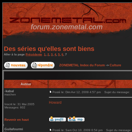
Des séries qu'elles sont biens
Aller à la page
Précédente
1
,
2
,
3
,
4
,
5
,
6
,
7
ZONEMETAL Index du Forum
->
Culture
Auteur
-kabal
Posté le: Dim Avr 12, 2009 4:57 pm
Sujet du message:
maichen
Howard
Inscrit le: 31 Mai 2005
Messages: 602
Revenir en haut
Guilafourmi
Posté le: Sam Oct 10, 2009 6:54 pm
Sujet du message: