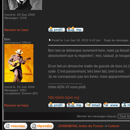
Inscrit le: 26 Sep 2009
Messages: 1019
Revenir en haut
Doc
Posté le: Lun Jan 16, 2012 4:42 pm
Sujet du message:
Chroniqueur Officiel
Bon ben je débarque surement hein, mais ça faisai
absolument que tu regardes", moi, salaud, je bougon
Et en fait un dimanche matin de gueule de bois où j'a
suite. C'est passionnant, très bien fait, bref à voir.
Je ne connaissais pas les livres, mais apparemment 
_________________
Votre ADN s'il vous plaît.
Inscrit le: 23 Juin 2004
Messages: 2861
Localisation: Ermont (95)
http://philo.lapin.org
Revenir en haut
Montrer les messages depuis:
ZONEMETAL Index du Forum
->
Culture