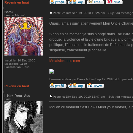
Revenir en haut
Barak
Posté le: Dim Sep 19, 2010 12:25 pm
Sujet du message
Leader Maximö
Ouais, jamais suivi attentivement Mon Oncle Charlie, 
Sinon en ce moment je suis plongé dans The Wire, sé
drogue, la violence et la vie d'une brigade anti-crim
politique, l'éducation, le traitement de l'info dans 
suspense, franchement je conseille.
_________________
Inscrit le: 30 Déc 2005
Metalsickness.com
Messages: 1189
Localisation: Paris
Dernière édition par Barak le Dim Sep 19, 2010 4:05 pm; édit
Revenir en haut
I_Kirk_Your_Ass
Posté le: Dim Sep 19, 2010 12:47 pm
Sujet du message
Lord
Moi en ce moment c'est How I Meet your mother, le